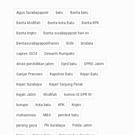
Agus Surabayapost
batu
Berita batu
Berita khofifah
Berita kota Batu
Berita KPK
Berita kripto
Berita surabayapost hari ini
Beritasurabayaposthariini
BGN
biodata
capres 2024
Dewanti Rumpoko
dinas pendidikan jatim
Dprd batu
DPRD Jatim
Ganjar Pranowo
Kapolres Batu
Kejari Batu
Kejari Surabaya
Kejari Tanjung Perak
Kejati Jatim
Khofifah
komisi IX DPR RI
korupsi
kota batu
KPK
Kripto
mahasiswa
MBG
pemkot batu
perang gaza
PN Surabaya
Polda Jatim