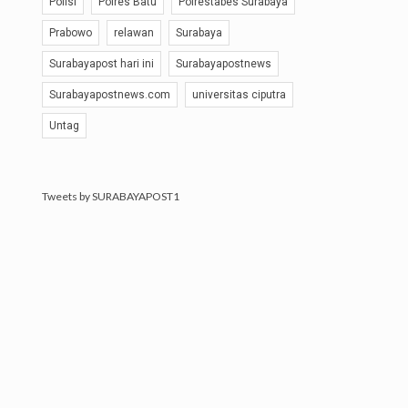
Polisi
Polres Batu
Polrestabes Surabaya
Prabowo
relawan
Surabaya
Surabayapost hari ini
Surabayapostnews
Surabayapostnews.com
universitas ciputra
Untag
Tweets by SURABAYAPOST1