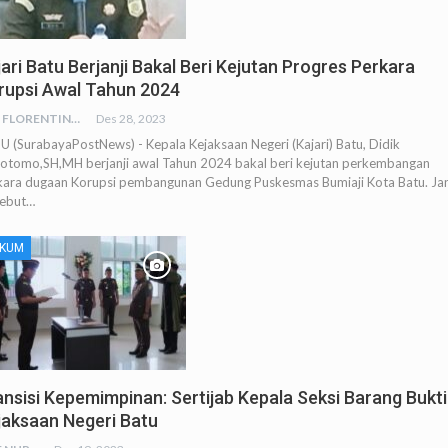
ari Batu Berjanji Bakal Beri Kejutan Progres Perkara
rupsi Awal Tahun 2024
RED FLORENTINA
Des 28, 2023
U (SurabayaPostNews) - Kepala Kejaksaan Negeri (Kajari) Batu, Didik
otomo,SH,MH berjanji awal Tahun 2024 bakal beri kejutan perkembangan
kara dugaan Korupsi pembangunan Gedung Puskesmas Bumiaji Kota Batu. Jan
sebut…
KUM
ansisi Kepemimpinan: Sertijab Kepala Seksi Barang Bukti
jaksaan Negeri Batu