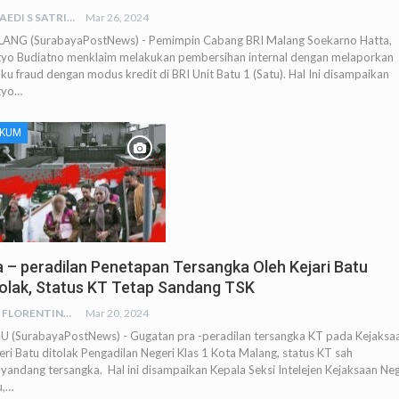
JUNAEDI S SATRIA
Mar 26, 2024
ANG (SurabayaPostNews) - Pemimpin Cabang BRI Malang Soekarno Hatta,
tyo Budiatno menklaim melakukan pembersihan internal dengan melaporkan
ku fraud dengan modus kredit di BRI Unit Batu 1 (Satu). Hal Ini disampaikan
tyo…
KUM
a – peradilan Penetapan Tersangka Oleh Kejari Batu
tolak, Status KT Tetap Sandang TSK
RED FLORENTINA
Mar 20, 2024
U (SurabayaPostNews) - Gugatan pra -peradilan tersangka KT pada Kejaksa
ri Batu ditolak Pengadilan Negeri Klas 1 Kota Malang, status KT sah
yandang tersangka. Hal ini disampaikan Kepala Seksi Intelejen Kejaksaan Neg
u,…