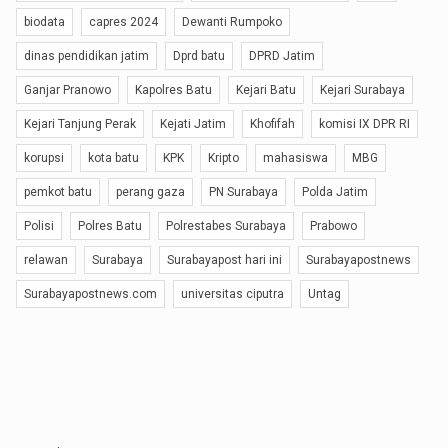
biodata
capres 2024
Dewanti Rumpoko
dinas pendidikan jatim
Dprd batu
DPRD Jatim
Ganjar Pranowo
Kapolres Batu
Kejari Batu
Kejari Surabaya
Kejari Tanjung Perak
Kejati Jatim
Khofifah
komisi IX DPR RI
korupsi
kota batu
KPK
Kripto
mahasiswa
MBG
pemkot batu
perang gaza
PN Surabaya
Polda Jatim
Polisi
Polres Batu
Polrestabes Surabaya
Prabowo
relawan
Surabaya
Surabayapost hari ini
Surabayapostnews
Surabayapostnews.com
universitas ciputra
Untag