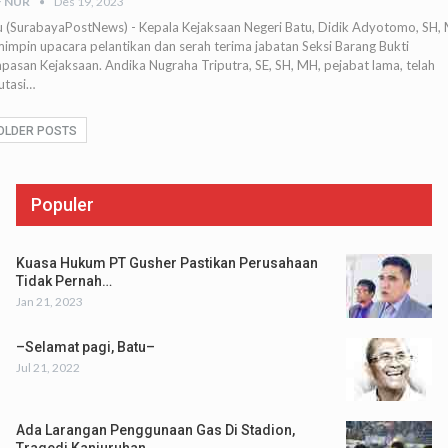
F NUR
Des 19, 2023
u (SurabayaPostNews) - Kepala Kejaksaan Negeri Batu, Didik Adyotomo, SH,
impin upacara pelantikan dan serah terima jabatan Seksi Barang Bukti
pasan Kejaksaan. Andika Nugraha Triputra, SE, SH, MH, pejabat lama, telah
utasi…
OLDER POSTS
Populer
Kuasa Hukum PT Gusher Pastikan Perusahaan
Tidak Pernah…
Jan 21, 2023
–Selamat pagi, Batu–
Jul 21, 2022
Ada Larangan Penggunaan Gas Di Stadion,