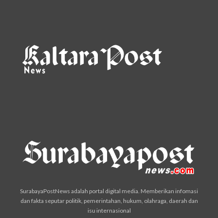
SurabayaPostNews adalah portal digital media. Memberikan infomasi
dan fakta seputar politik, pemerintahan, hukum, olahraga, daerah dan
isu internasional