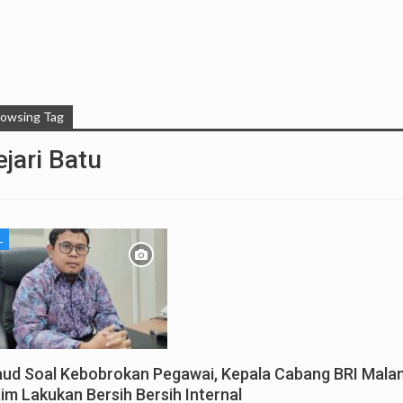
rowsing Tag
ejari Batu
L
aud Soal Kebobrokan Pegawai, Kepala Cabang BRI Mala
aim Lakukan Bersih Bersih Internal