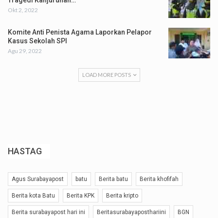
Tragedi Kanjuruhan…
Okt 2, 2022
Komite Anti Penista Agama Laporkan Pelapor
Kasus Sekolah SPI
Agu 29, 2022
LOAD MORE POSTS
HASTAG
Agus Surabayapost
batu
Berita batu
Berita khofifah
Berita kota Batu
Berita KPK
Berita kripto
Berita surabayapost hari ini
Beritasurabayaposthariini
BGN