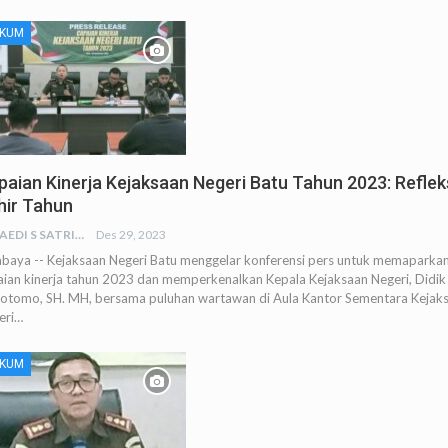
KUM
paian Kinerja Kejaksaan Negeri Batu Tahun 2023: Reflek
hir Tahun
JUNAEDI S SATRIA
Des 29, 2023
abaya -- Kejaksaan Negeri Batu menggelar konferensi pers untuk memaparka
aian kinerja tahun 2023 dan memperkenalkan Kepala Kejaksaan Negeri, Didik
otomo, SH. MH, bersama puluhan wartawan di Aula Kantor Sementara Kejak
eri…
KUM