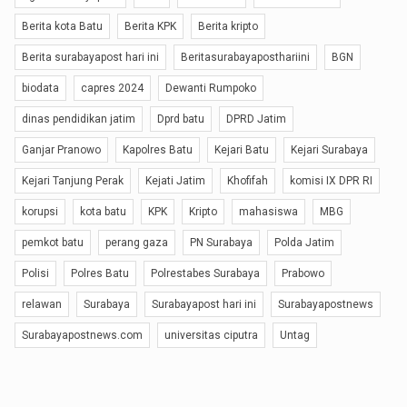
Berita kota Batu
Berita KPK
Berita kripto
Berita surabayapost hari ini
Beritasurabayaposthariini
BGN
biodata
capres 2024
Dewanti Rumpoko
dinas pendidikan jatim
Dprd batu
DPRD Jatim
Ganjar Pranowo
Kapolres Batu
Kejari Batu
Kejari Surabaya
Kejari Tanjung Perak
Kejati Jatim
Khofifah
komisi IX DPR RI
korupsi
kota batu
KPK
Kripto
mahasiswa
MBG
pemkot batu
perang gaza
PN Surabaya
Polda Jatim
Polisi
Polres Batu
Polrestabes Surabaya
Prabowo
relawan
Surabaya
Surabayapost hari ini
Surabayapostnews
Surabayapostnews.com
universitas ciputra
Untag