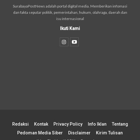
SurabayaPostNews adalah portal digital media. Memberikan infomasi
dan fakta seputar politik, pemerintahan, hukum, olahraga, daerah dan
isu internasional
Ikuti Kami
Redaksi
Kontak
Privacy Policy
Info Iklan
Tentang
Pedoman Media Siber
Disclaimer
Kirim Tulisan