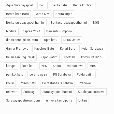
Agus Surabayapost
batu
Berita batu
Berita khofifah
Berita kota Batu
Berita KPK
Berita kripto
Berita surabayapost hari ini
Beritasurabayaposthariini
BGN
biodata
capres 2024
Dewanti Rumpoko
dinas pendidikan jatim
Dprd batu
DPRD Jatim
Ganjar Pranowo
Kapolres Batu
Kejari Batu
Kejari Surabaya
Kejari Tanjung Perak
Kejati Jatim
Khofifah
komisi IX DPR RI
korupsi
kota batu
KPK
Kripto
mahasiswa
MBG
pemkot batu
perang gaza
PN Surabaya
Polda Jatim
Polisi
Polres Batu
Polrestabes Surabaya
Prabowo
relawan
Surabaya
Surabayapost hari ini
Surabayapostnews
Surabayapostnews.com
universitas ciputra
Untag