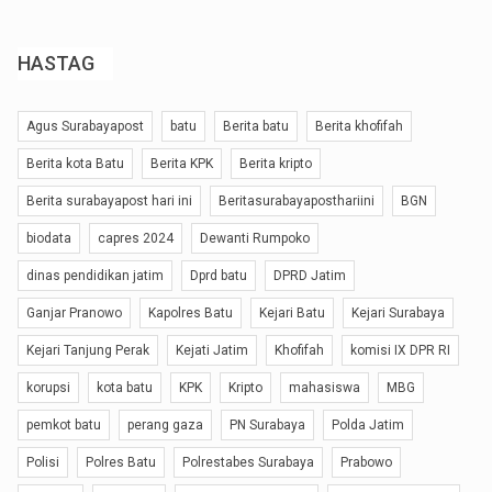
HASTAG
Agus Surabayapost
batu
Berita batu
Berita khofifah
Berita kota Batu
Berita KPK
Berita kripto
Berita surabayapost hari ini
Beritasurabayaposthariini
BGN
biodata
capres 2024
Dewanti Rumpoko
dinas pendidikan jatim
Dprd batu
DPRD Jatim
Ganjar Pranowo
Kapolres Batu
Kejari Batu
Kejari Surabaya
Kejari Tanjung Perak
Kejati Jatim
Khofifah
komisi IX DPR RI
korupsi
kota batu
KPK
Kripto
mahasiswa
MBG
pemkot batu
perang gaza
PN Surabaya
Polda Jatim
Polisi
Polres Batu
Polrestabes Surabaya
Prabowo