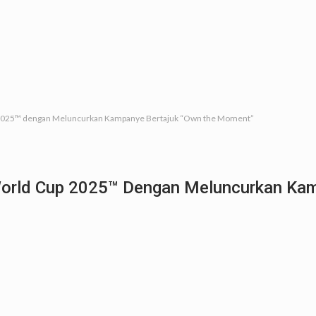
2025™ dengan Meluncurkan Kampanye Bertajuk “Own the Moment”
orld Cup 2025™ Dengan Meluncurkan Kam