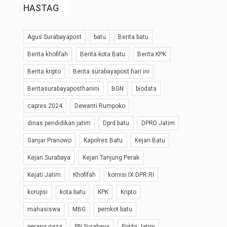
HASTAG
Agus Surabayapost
batu
Berita batu
Berita khofifah
Berita kota Batu
Berita KPK
Berita kripto
Berita surabayapost hari ini
Beritasurabayaposthariini
BGN
biodata
capres 2024
Dewanti Rumpoko
dinas pendidikan jatim
Dprd batu
DPRD Jatim
Ganjar Pranowo
Kapolres Batu
Kejari Batu
Kejari Surabaya
Kejari Tanjung Perak
Kejati Jatim
Khofifah
komisi IX DPR RI
korupsi
kota batu
KPK
Kripto
mahasiswa
MBG
pemkot batu
perang gaza
PN Surabaya
Polda Jatim