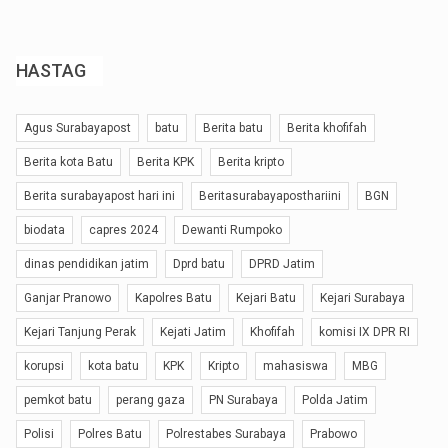
HASTAG
Agus Surabayapost
batu
Berita batu
Berita khofifah
Berita kota Batu
Berita KPK
Berita kripto
Berita surabayapost hari ini
Beritasurabayaposthariini
BGN
biodata
capres 2024
Dewanti Rumpoko
dinas pendidikan jatim
Dprd batu
DPRD Jatim
Ganjar Pranowo
Kapolres Batu
Kejari Batu
Kejari Surabaya
Kejari Tanjung Perak
Kejati Jatim
Khofifah
komisi IX DPR RI
korupsi
kota batu
KPK
Kripto
mahasiswa
MBG
pemkot batu
perang gaza
PN Surabaya
Polda Jatim
Polisi
Polres Batu
Polrestabes Surabaya
Prabowo