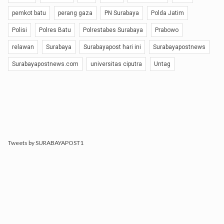
pemkot batu
perang gaza
PN Surabaya
Polda Jatim
Polisi
Polres Batu
Polrestabes Surabaya
Prabowo
relawan
Surabaya
Surabayapost hari ini
Surabayapostnews
Surabayapostnews.com
universitas ciputra
Untag
Tweets by SURABAYAPOST1