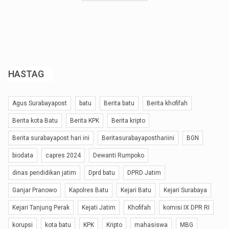
HASTAG
Agus Surabayapost
batu
Berita batu
Berita khofifah
Berita kota Batu
Berita KPK
Berita kripto
Berita surabayapost hari ini
Beritasurabayaposthariini
BGN
biodata
capres 2024
Dewanti Rumpoko
dinas pendidikan jatim
Dprd batu
DPRD Jatim
Ganjar Pranowo
Kapolres Batu
Kejari Batu
Kejari Surabaya
Kejari Tanjung Perak
Kejati Jatim
Khofifah
komisi IX DPR RI
korupsi
kota batu
KPK
Kripto
mahasiswa
MBG