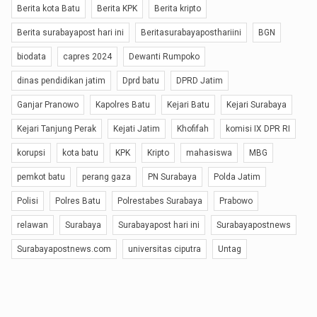
Berita kota Batu
Berita KPK
Berita kripto
Berita surabayapost hari ini
Beritasurabayaposthariini
BGN
biodata
capres 2024
Dewanti Rumpoko
dinas pendidikan jatim
Dprd batu
DPRD Jatim
Ganjar Pranowo
Kapolres Batu
Kejari Batu
Kejari Surabaya
Kejari Tanjung Perak
Kejati Jatim
Khofifah
komisi IX DPR RI
korupsi
kota batu
KPK
Kripto
mahasiswa
MBG
pemkot batu
perang gaza
PN Surabaya
Polda Jatim
Polisi
Polres Batu
Polrestabes Surabaya
Prabowo
relawan
Surabaya
Surabayapost hari ini
Surabayapostnews
Surabayapostnews.com
universitas ciputra
Untag