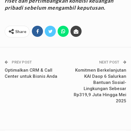
riset dan pertimbangkan kondisi keuangan
pribadi sebelum mengambil keputusan.
Share
PREV POST
NEXT POST
Optimalkan CRM & Call
Komitmen Berkelanjutan
Center untuk Bisnis Anda
KAI Daop 6 Salurkan
Bantuan Sosial-
Lingkungan Sebesar
Rp319,9 Juta Hingga Mei
2025