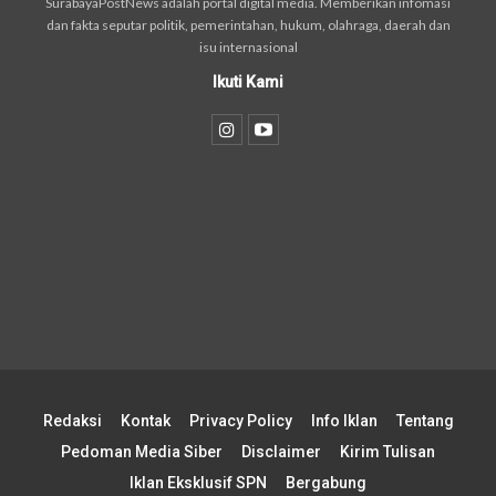
SurabayaPostNews adalah portal digital media. Memberikan infomasi
dan fakta seputar politik, pemerintahan, hukum, olahraga, daerah dan
isu internasional
Ikuti Kami
Redaksi
Kontak
Privacy Policy
Info Iklan
Tentang
Pedoman Media Siber
Disclaimer
Kirim Tulisan
Iklan Eksklusif SPN
Bergabung