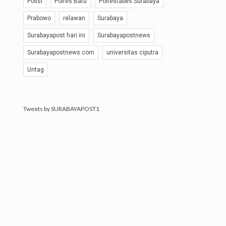
Polisi
Polres Batu
Polrestabes Surabaya
Prabowo
relawan
Surabaya
Surabayapost hari ini
Surabayapostnews
Surabayapostnews.com
universitas ciputra
Untag
Tweets by SURABAYAPOST1