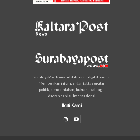
SurabayaPostNews adalah portal digital media.
Memberikan infomasi dan fakta seputar
politik, pemerintahan, hukum, olahraga,
daerah dan isu internasional
Ikuti Kami