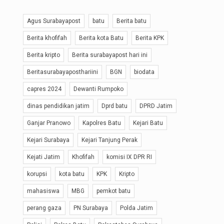
Agus Surabayapost
batu
Berita batu
Berita khofifah
Berita kota Batu
Berita KPK
Berita kripto
Berita surabayapost hari ini
Beritasurabayaposthariini
BGN
biodata
capres 2024
Dewanti Rumpoko
dinas pendidikan jatim
Dprd batu
DPRD Jatim
Ganjar Pranowo
Kapolres Batu
Kejari Batu
Kejari Surabaya
Kejari Tanjung Perak
Kejati Jatim
Khofifah
komisi IX DPR RI
korupsi
kota batu
KPK
Kripto
mahasiswa
MBG
pemkot batu
perang gaza
PN Surabaya
Polda Jatim