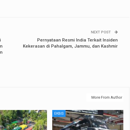
NEXT POST
i
Pernyataan Resmi India Terkait Insiden
an
Kekerasan di Pahalgam, Jammu, dan Kashmir
an
More From Author
EKBIS