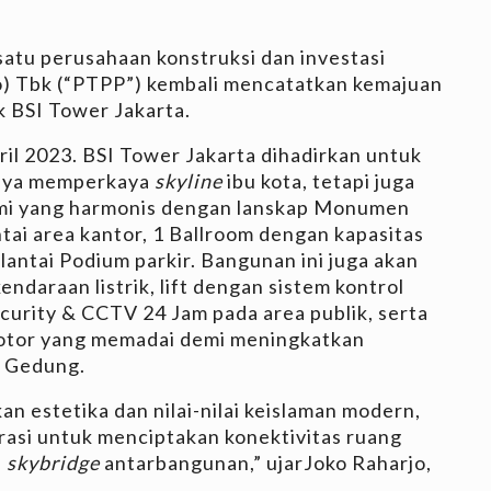
satu perusahaan konstruksi dan investasi
o) Tbk (“PTPP”) kembali mencatatkan kemajuan
 BSI Tower Jakarta.
pril 2023. BSI Tower Jakarta dihadirkan untuk
anya memperkaya
skyline
ibu kota, tetapi juga
lami yang harmonis dengan lanskap Monumen
ntai area kantor, 1 Ballroom dengan kapasitas
 lantai Podium parkir. Bangunan ini juga akan
endaraan listrik, lift dengan sistem kontrol
curity & CCTV 24 Jam pada area publik, serta
 motor yang memadai demi meningkatkan
 Gedung.
 estetika dan nilai-nilai keislaman modern,
grasi untuk menciptakan konektivitas ruang
n
skybridge
antarbangunan,” ujarJoko Raharjo,