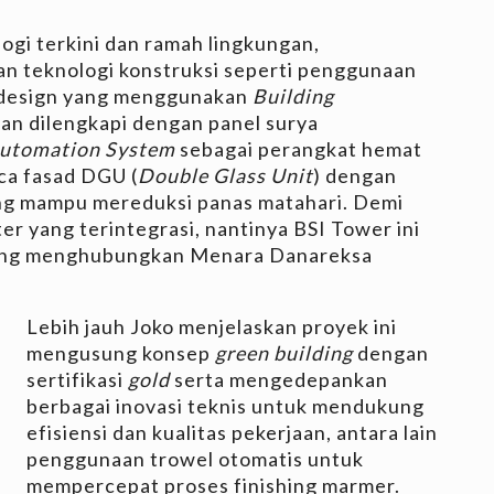
ogi terkini dan ramah lingkungan,
 teknologi konstruksi seperti penggunaan
 design yang menggunakan
Building
kan dilengkapi dengan panel surya
Automation System
sebagai perangkat hemat
ca fasad DGU (
Double Glass Unit
) dengan
ang mampu mereduksi panas matahari. Demi
r yang terintegrasi, nantinya BSI Tower ini
 yang menghubungkan Menara Danareksa
Lebih jauh Joko menjelaskan proyek ini
mengusung konsep
green building
dengan
sertifikasi
gold
serta mengedepankan
berbagai inovasi teknis untuk mendukung
efisiensi dan kualitas pekerjaan, antara lain
penggunaan trowel otomatis untuk
mempercepat proses finishing marmer.