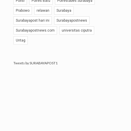
Polisi
Polres Batu
Polrestabes Surabaya
Prabowo
relawan
Surabaya
Surabayapost hari ini
Surabayapostnews
Surabayapostnews.com
universitas ciputra
Untag
Tweets by SURABAYAPOST1