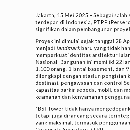
Jakarta, 15 Mei 2025 – Sebagai salah 
terdepan di Indonesia, PTPP (Perser
signifikan dalam pembangunan proyek
Proyek ini dimulai sejak tanggal 28 A
menjadi
landmark
baru yang tidak h
memperkuat identitas arsitektur Is
Nasional. Bangunan ini memiliki 22 la
1.100 orang, 1 lantai basement, dan 9
dilengkapi dengan stasiun pengisian k
destinasi, pengawasan dan control Se
kapasitas parkir sepeda, mobil, dan
keamanan dan kenyamanan pengguna
“BSI Tower tidak hanya mengedepankan
tetapi juga dirancang secara terinte
yang maksimal, termasuk penggunaa
Corporate Secretary PTPP.