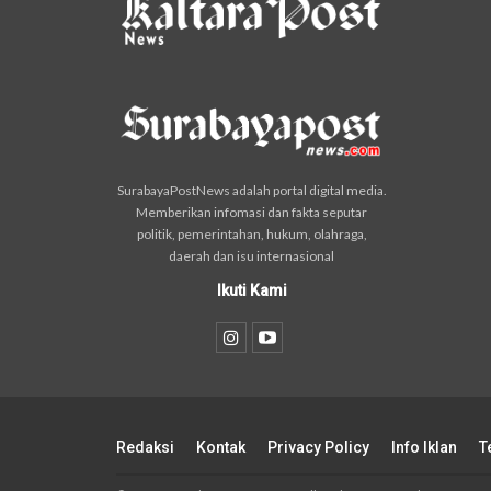
SurabayaPostNews adalah portal digital media.
Memberikan infomasi dan fakta seputar
politik, pemerintahan, hukum, olahraga,
daerah dan isu internasional
Ikuti Kami
Redaksi
Kontak
Privacy Policy
Info Iklan
T