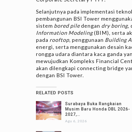
Selanjutnya pada implementasi teknol
pembangunan BSI Tower menggunakan
sistem
bored pile
dengan
dry boring
,
Information Modeling
(BIM), serta a
pada
rooftop
, penggunaan
Building 
energi, serta menggunakan desain ka
rongga udara diantara kaca ganda y
mewujudkan Kompleks Financial Cente
akan dilengkapi connecting bridge
dengan BSI Tower.
RELATED POSTS
Surabaya Buka Rangkaian
Musim Baru Honda DBL 2026-
2027,…
Agu 6, 2026