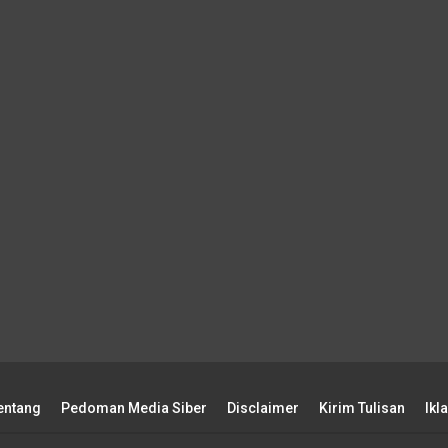
entang
Pedoman Media Siber
Disclaimer
Kirim Tulisan
Ikl