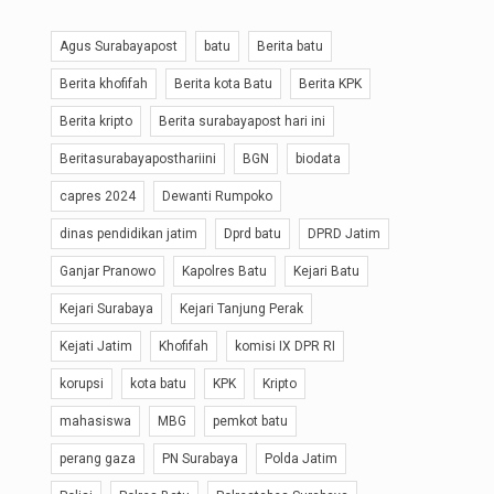
Agus Surabayapost
batu
Berita batu
Berita khofifah
Berita kota Batu
Berita KPK
Berita kripto
Berita surabayapost hari ini
Beritasurabayaposthariini
BGN
biodata
capres 2024
Dewanti Rumpoko
dinas pendidikan jatim
Dprd batu
DPRD Jatim
Ganjar Pranowo
Kapolres Batu
Kejari Batu
Kejari Surabaya
Kejari Tanjung Perak
Kejati Jatim
Khofifah
komisi IX DPR RI
korupsi
kota batu
KPK
Kripto
mahasiswa
MBG
pemkot batu
perang gaza
PN Surabaya
Polda Jatim