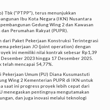
ro) Tbk (“PTPP”), terus menunjukkan
ngunan Ibu Kota Negara (IKN) Nusantara
ek pembangunan Gedung Wing 2 dan Kawasan
 dan Perumahan Rakyat (PUPR).
n dari Paket Pekerjaan Konstruksi Terintegrasi
ema pekerjaan JO (joint operation) dengan
yek ini memiliki nilai kontrak sebesar Rp1,39
29 Desember 2023 hingga 17 Desember 2025.
k telah mencapai 54,77%.
ri Pekerjaan Umum (PU) Diana Kusumastuti
ung Wing 2 Kementerian PUPR di IKN untuk
a saat ini progress proyek lebih cepat dari
PU menegaskan pentingnya mengutamakan
kungan, dan juga inovasi melalui teknologi