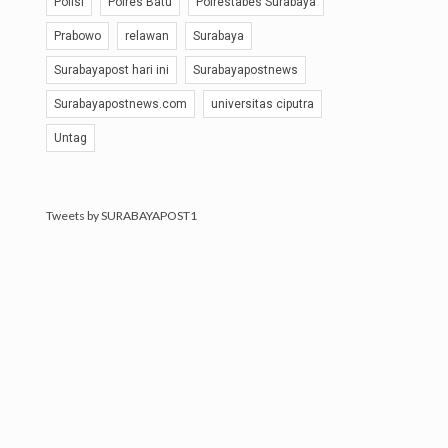
Polisi
Polres Batu
Polrestabes Surabaya
Prabowo
relawan
Surabaya
Surabayapost hari ini
Surabayapostnews
Surabayapostnews.com
universitas ciputra
Untag
Tweets by SURABAYAPOST1