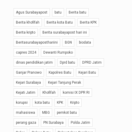
Agus Surabayapost
batu
Berita batu
Berita khofifah
Berita kota Batu
Berita KPK
Berita kripto
Berita surabayapost hari ini
Beritasurabayaposthariini
BGN
biodata
capres 2024
Dewanti Rumpoko
dinas pendidikan jatim
Dprd batu
DPRD Jatim
Ganjar Pranowo
Kapolres Batu
Kejari Batu
Kejari Surabaya
Kejari Tanjung Perak
Kejati Jatim
Khofifah
komisi IX DPR RI
korupsi
kota batu
KPK
Kripto
mahasiswa
MBG
pemkot batu
perang gaza
PN Surabaya
Polda Jatim