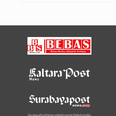
SurabayaPostNews adalah portal digital media.