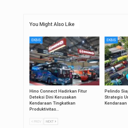
You Might Also Like
EKBIS
EKBIS
Hino Connect Hadirkan Fitur
Pelindo Si
Deteksi Dini Kerusakan
Strategis U
Kendaraan Tingkatkan
Kendaraan 
Produktivitas…
PREV
NEXT