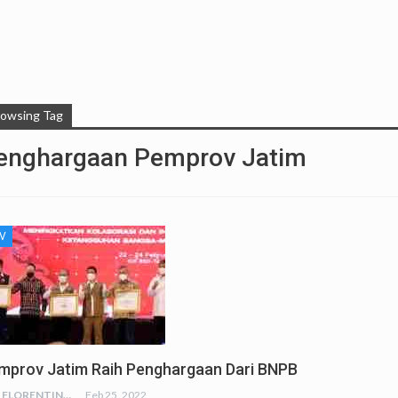
rowsing Tag
enghargaan Pemprov Jatim
V
mprov Jatim Raih Penghargaan Dari BNPB
RED FLORENTINA
Feb 25, 2022