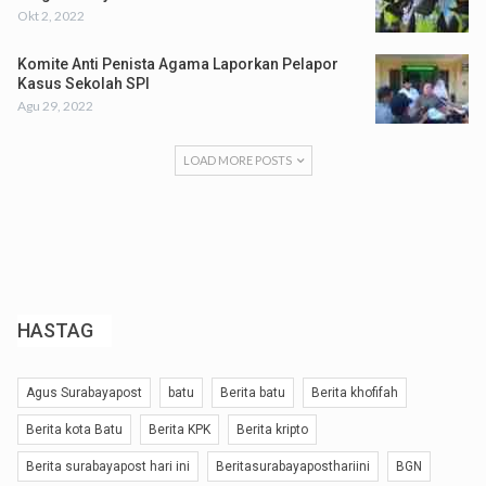
Okt 2, 2022
Komite Anti Penista Agama Laporkan Pelapor
Kasus Sekolah SPI
Agu 29, 2022
LOAD MORE POSTS
HASTAG
Agus Surabayapost
batu
Berita batu
Berita khofifah
Berita kota Batu
Berita KPK
Berita kripto
Berita surabayapost hari ini
Beritasurabayaposthariini
BGN