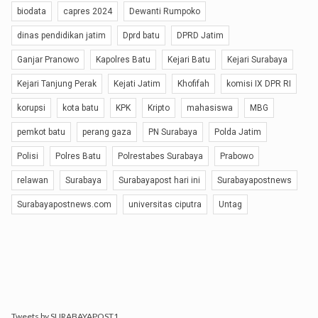
biodata
capres 2024
Dewanti Rumpoko
dinas pendidikan jatim
Dprd batu
DPRD Jatim
Ganjar Pranowo
Kapolres Batu
Kejari Batu
Kejari Surabaya
Kejari Tanjung Perak
Kejati Jatim
Khofifah
komisi IX DPR RI
korupsi
kota batu
KPK
Kripto
mahasiswa
MBG
pemkot batu
perang gaza
PN Surabaya
Polda Jatim
Polisi
Polres Batu
Polrestabes Surabaya
Prabowo
relawan
Surabaya
Surabayapost hari ini
Surabayapostnews
Surabayapostnews.com
universitas ciputra
Untag
Tweets by SURABAYAPOST1