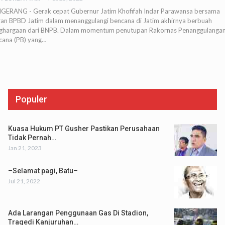
GERANG - Gerak cepat Gubernur Jatim Khofifah Indar Parawansa bersama
aran BPBD Jatim dalam menanggulangi bencana di Jatim akhirnya berbuah
ghargaan dari BNPB. Dalam momentum penutupan Rakornas Penanggulanga
cana (PB) yang…
Populer
Kuasa Hukum PT Gusher Pastikan Perusahaan
Tidak Pernah…
Jan 21, 2023
–Selamat pagi, Batu–
Jul 21, 2022
Ada Larangan Penggunaan Gas Di Stadion,
Tragedi Kanjuruhan…