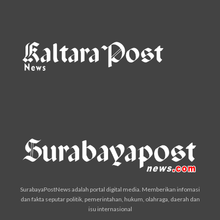
SurabayaPostNews adalah portal digital media. Memberikan infomasi
dan fakta seputar politik, pemerintahan, hukum, olahraga, daerah dan
isu internasional