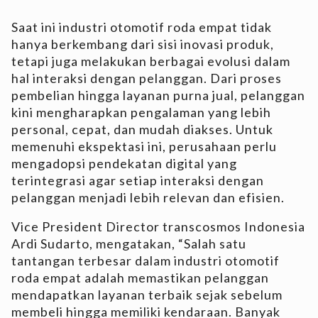
Saat ini industri otomotif roda empat tidak
hanya berkembang dari sisi inovasi produk,
tetapi juga melakukan berbagai evolusi dalam
hal interaksi dengan pelanggan. Dari proses
pembelian hingga layanan purna jual, pelanggan
kini mengharapkan pengalaman yang lebih
personal, cepat, dan mudah diakses. Untuk
memenuhi ekspektasi ini, perusahaan perlu
mengadopsi pendekatan digital yang
terintegrasi agar setiap interaksi dengan
pelanggan menjadi lebih relevan dan efisien.
Vice President Director transcosmos Indonesia
Ardi Sudarto, mengatakan, “Salah satu
tantangan terbesar dalam industri otomotif
roda empat adalah memastikan pelanggan
mendapatkan layanan terbaik sejak sebelum
membeli hingga memiliki kendaraan. Banyak