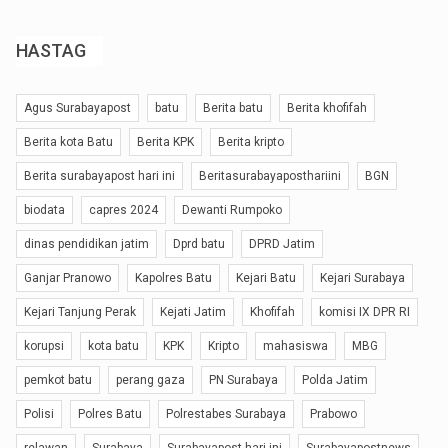
HASTAG
Agus Surabayapost
batu
Berita batu
Berita khofifah
Berita kota Batu
Berita KPK
Berita kripto
Berita surabayapost hari ini
Beritasurabayaposthariini
BGN
biodata
capres 2024
Dewanti Rumpoko
dinas pendidikan jatim
Dprd batu
DPRD Jatim
Ganjar Pranowo
Kapolres Batu
Kejari Batu
Kejari Surabaya
Kejari Tanjung Perak
Kejati Jatim
Khofifah
komisi IX DPR RI
korupsi
kota batu
KPK
Kripto
mahasiswa
MBG
pemkot batu
perang gaza
PN Surabaya
Polda Jatim
Polisi
Polres Batu
Polrestabes Surabaya
Prabowo
relawan
Surabaya
Surabayapost hari ini
Surabayapostnews