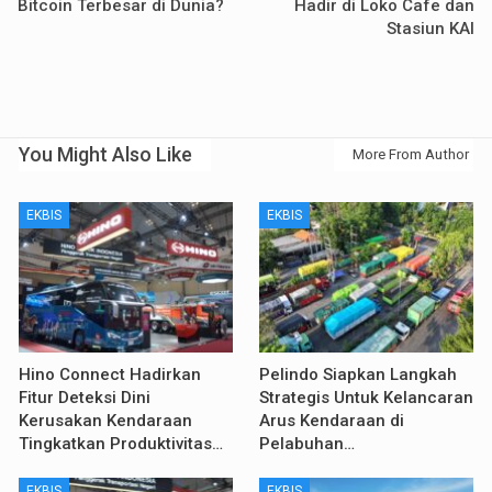
Bitcoin Terbesar di Dunia?
Hadir di Loko Cafe dan
Stasiun KAI
You Might Also Like
More From Author
EKBIS
EKBIS
Hino Connect Hadirkan
Pelindo Siapkan Langkah
Fitur Deteksi Dini
Strategis Untuk Kelancaran
Kerusakan Kendaraan
Arus Kendaraan di
Tingkatkan Produktivitas…
Pelabuhan…
EKBIS
EKBIS