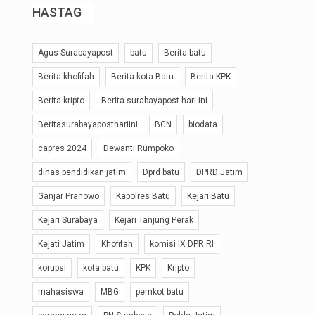
HASTAG
Agus Surabayapost
batu
Berita batu
Berita khofifah
Berita kota Batu
Berita KPK
Berita kripto
Berita surabayapost hari ini
Beritasurabayaposthariini
BGN
biodata
capres 2024
Dewanti Rumpoko
dinas pendidikan jatim
Dprd batu
DPRD Jatim
Ganjar Pranowo
Kapolres Batu
Kejari Batu
Kejari Surabaya
Kejari Tanjung Perak
Kejati Jatim
Khofifah
komisi IX DPR RI
korupsi
kota batu
KPK
Kripto
mahasiswa
MBG
pemkot batu