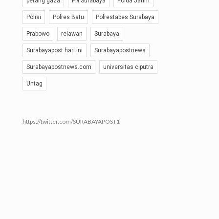
perang gaza
PN Surabaya
Polda Jatim
Polisi
Polres Batu
Polrestabes Surabaya
Prabowo
relawan
Surabaya
Surabayapost hari ini
Surabayapostnews
Surabayapostnews.com
universitas ciputra
Untag
https://twitter.com/SURABAYAPOST1