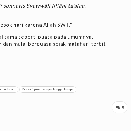
sunnatis Syawwâli lillâhi ta’alaa.
esok hari karena Allah SWT.”
l sama seperti puasa pada umumnya,
 dan mulai berpuasa sejak matahari terbit
mpai kapan
Puasa Syawal sampai tanggal berapa
0