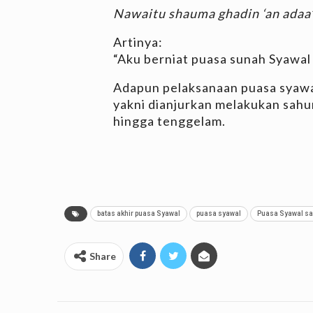
Nawaitu shauma ghadin ‘an adaa’i 
Artinya:
“Aku berniat puasa sunah Syawal 
Adapun pelaksanaan puasa syawa
yakni dianjurkan melakukan sahur
hingga tenggelam.
batas akhir puasa Syawal
puasa syawal
Puasa Syawal sa
Share