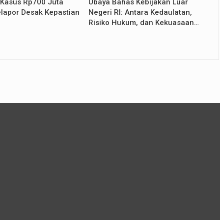
 Kasus Rp700 Juta
Ubaya Bahas Kebijakan Luar
lapor Desak Kepastian
Negeri RI: Antara Kedaulatan,
Risiko Hukum, dan Kekuasaan…