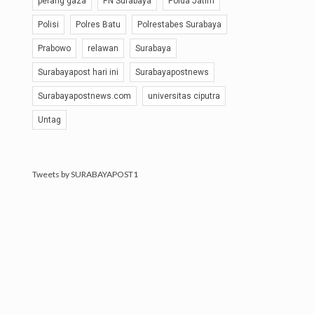
perang gaza
PN Surabaya
Polda Jatim
Polisi
Polres Batu
Polrestabes Surabaya
Prabowo
relawan
Surabaya
Surabayapost hari ini
Surabayapostnews
Surabayapostnews.com
universitas ciputra
Untag
Tweets by SURABAYAPOST1