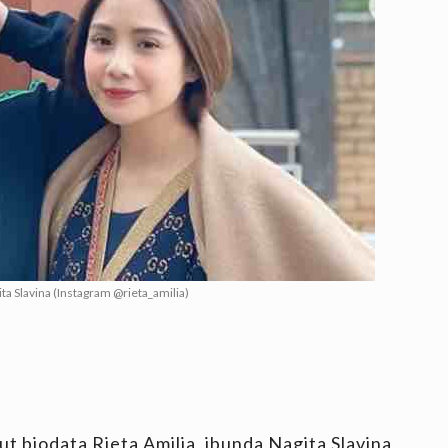
ita Slavina (Instagram @rieta_amilia)
ut biodata Rieta Amilia, ibunda Nagita Slavina