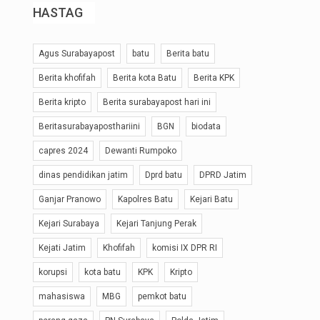
HASTAG
Agus Surabayapost
batu
Berita batu
Berita khofifah
Berita kota Batu
Berita KPK
Berita kripto
Berita surabayapost hari ini
Beritasurabayaposthariini
BGN
biodata
capres 2024
Dewanti Rumpoko
dinas pendidikan jatim
Dprd batu
DPRD Jatim
Ganjar Pranowo
Kapolres Batu
Kejari Batu
Kejari Surabaya
Kejari Tanjung Perak
Kejati Jatim
Khofifah
komisi IX DPR RI
korupsi
kota batu
KPK
Kripto
mahasiswa
MBG
pemkot batu