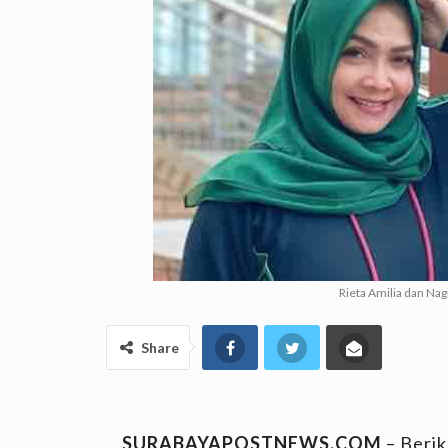
Rieta Amilia dan Nag
Share
SURABAYAPOSTNEWS.COM
– Berik