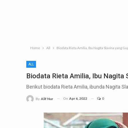
Home
All
Biodata Rieta Amilia, Ibu Nagita Slavina yang G
ALL
Biodata Rieta Amilia, Ibu Nagita
Berikut biodata Rieta Amilia, ibunda Nagita S
On
Apr 6, 2022
0
By
Alif Nur