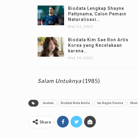
Biodata Lengkap Shayne
Pattynama, Calon Pemain
Naturalisasi…
Mei 31, 2022
Biodata Kim Sae Ron Artis
Korea yang Kecelakaan
karena…
Mei 19, 2022
Salam Untuknya
(1985)
biodata
Biodata Rieta Amilia
ibu Nagita Slavina
Mama
Share