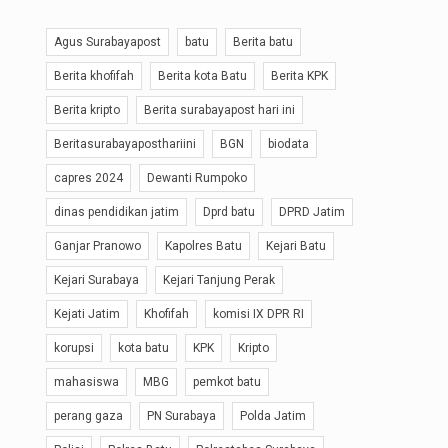
Agus Surabayapost
batu
Berita batu
Berita khofifah
Berita kota Batu
Berita KPK
Berita kripto
Berita surabayapost hari ini
Beritasurabayaposthariini
BGN
biodata
capres 2024
Dewanti Rumpoko
dinas pendidikan jatim
Dprd batu
DPRD Jatim
Ganjar Pranowo
Kapolres Batu
Kejari Batu
Kejari Surabaya
Kejari Tanjung Perak
Kejati Jatim
Khofifah
komisi IX DPR RI
korupsi
kota batu
KPK
Kripto
mahasiswa
MBG
pemkot batu
perang gaza
PN Surabaya
Polda Jatim