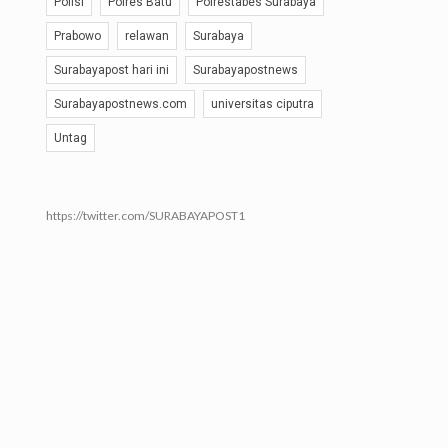
Polisi
Polres Batu
Polrestabes Surabaya
Prabowo
relawan
Surabaya
Surabayapost hari ini
Surabayapostnews
Surabayapostnews.com
universitas ciputra
Untag
https://twitter.com/SURABAYAPOST1