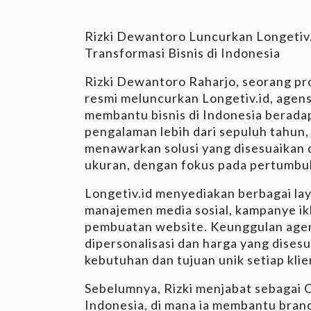
Rizki Dewantoro Luncurkan Longetiv.
Transformasi Bisnis di Indonesia
Rizki Dewantoro Raharjo, seorang pro
resmi meluncurkan Longetiv.id, agens
membantu bisnis di Indonesia beradap
pengalaman lebih dari sepuluh tahun, R
menawarkan solusi yang disesuaikan d
ukuran, dengan fokus pada pertumbuh
Longetiv.id menyediakan berbagai laya
manajemen media sosial, kampanye ik
pembuatan website. Keunggulan agens
dipersonalisasi dan harga yang dise
kebutuhan dan tujuan unik setiap klie
Sebelumnya, Rizki menjabat sebagai 
Indonesia, di mana ia membantu brand