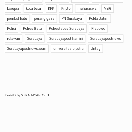
korupsi
kota batu
KPK
Kripto
mahasiswa
MBG
pemkot batu
perang gaza
PN Surabaya
Polda Jatim
Polisi
Polres Batu
Polrestabes Surabaya
Prabowo
relawan
Surabaya
Surabayapost hari ini
Surabayapostnews
Surabayapostnews.com
universitas ciputra
Untag
Tweets by SURABAYAPOST1