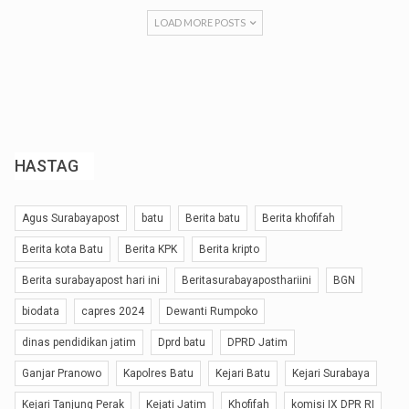
LOAD MORE POSTS
HASTAG
Agus Surabayapost
batu
Berita batu
Berita khofifah
Berita kota Batu
Berita KPK
Berita kripto
Berita surabayapost hari ini
Beritasurabayaposthariini
BGN
biodata
capres 2024
Dewanti Rumpoko
dinas pendidikan jatim
Dprd batu
DPRD Jatim
Ganjar Pranowo
Kapolres Batu
Kejari Batu
Kejari Surabaya
Kejari Tanjung Perak
Kejati Jatim
Khofifah
komisi IX DPR RI