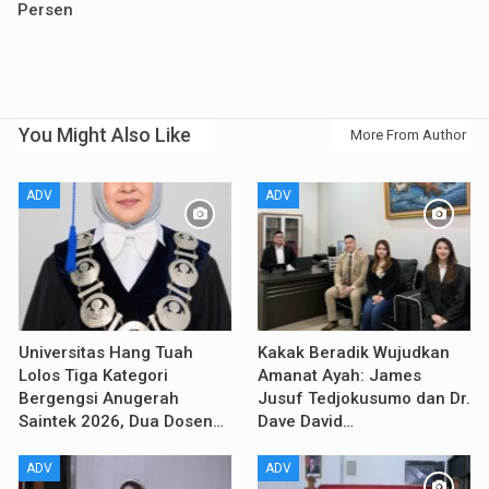
Persen
You Might Also Like
More From Author
ADV
ADV
Universitas Hang Tuah
Kakak Beradik Wujudkan
Lolos Tiga Kategori
Amanat Ayah: James
Bergengsi Anugerah
Jusuf Tedjokusumo dan Dr.
Saintek 2026, Dua Dosen…
Dave David…
ADV
ADV