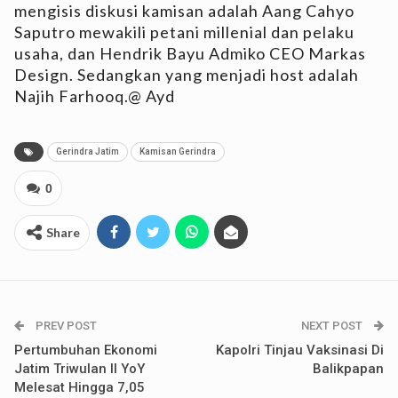
mengisis diskusi kamisan adalah Aang Cahyo
Saputro mewakili petani millenial dan pelaku
usaha, dan Hendrik Bayu Admiko CEO Markas
Design. Sedangkan yang menjadi host adalah
Najih Farhooq.@ Ayd
Gerindra Jatim
Kamisan Gerindra
0
Share
PREV POST
NEXT POST
Pertumbuhan Ekonomi
Kapolri Tinjau Vaksinasi Di
Jatim Triwulan II YoY
Balikpapan
Melesat Hingga 7,05