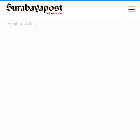
Home
ADV