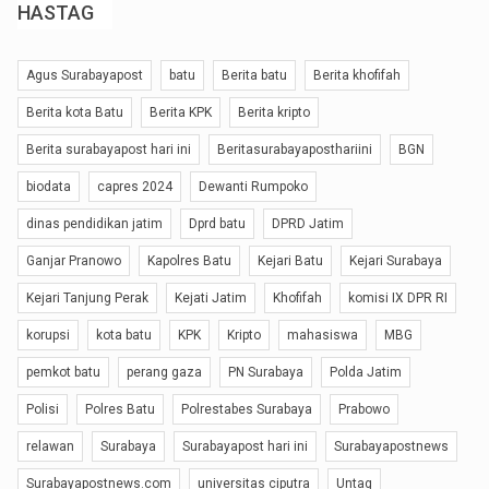
HASTAG
Agus Surabayapost
batu
Berita batu
Berita khofifah
Berita kota Batu
Berita KPK
Berita kripto
Berita surabayapost hari ini
Beritasurabayaposthariini
BGN
biodata
capres 2024
Dewanti Rumpoko
dinas pendidikan jatim
Dprd batu
DPRD Jatim
Ganjar Pranowo
Kapolres Batu
Kejari Batu
Kejari Surabaya
Kejari Tanjung Perak
Kejati Jatim
Khofifah
komisi IX DPR RI
korupsi
kota batu
KPK
Kripto
mahasiswa
MBG
pemkot batu
perang gaza
PN Surabaya
Polda Jatim
Polisi
Polres Batu
Polrestabes Surabaya
Prabowo
relawan
Surabaya
Surabayapost hari ini
Surabayapostnews
Surabayapostnews.com
universitas ciputra
Untag