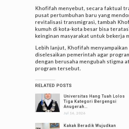
Khofifah menyebut, secara faktual 
pusat pertumbuhan baru yang mendoro
revitalisasi transmigrasi, tambah Kho
kumuh di kota-kota besar bisa teratasi
keinginan masyarakat untuk bekerja m
Lebih lanjut, Khofifah menyampaikan
diselesaikan pemerintah agar program
dengan berusaha mengubah stigma a
program tersebut.
RELATED POSTS
Universitas Hang Tuah Lolos
Tiga Kategori Bergengsi
Anugerah…
Jul 16, 2026
Kakak Beradik Wujudkan