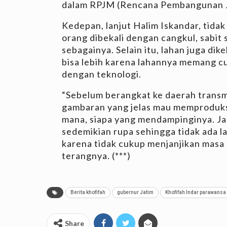
dalam RPJM (Rencana Pembangunan 
Kedepan, lanjut Halim Iskandar, tidak
orang dibekali dengan cangkul, sabit
sebagainya. Selain itu, lahan juga dike
bisa lebih karena lahannya memang c
dengan teknologi.
“Sebelum berangkat ke daerah transmi
gambaran yang jelas mau memproduks
mana, siapa yang mendampinginya. Jadi
sedemikian rupa sehingga tidak ada l
karena tidak cukup menjanjikan masa 
terangnya. (***)
Berita khofifah
gubernur Jatim
Khofifah Indar parawansa
Share