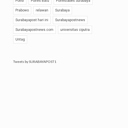
Polisi
Polres Batu
Polrestabes Surabaya
Prabowo
relawan
Surabaya
Surabayapost hari ini
Surabayapostnews
Surabayapostnews.com
universitas ciputra
Untag
Tweets by SURABAYAPOST1