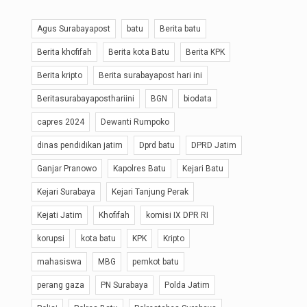
Agus Surabayapost
batu
Berita batu
Berita khofifah
Berita kota Batu
Berita KPK
Berita kripto
Berita surabayapost hari ini
Beritasurabayaposthariini
BGN
biodata
capres 2024
Dewanti Rumpoko
dinas pendidikan jatim
Dprd batu
DPRD Jatim
Ganjar Pranowo
Kapolres Batu
Kejari Batu
Kejari Surabaya
Kejari Tanjung Perak
Kejati Jatim
Khofifah
komisi IX DPR RI
korupsi
kota batu
KPK
Kripto
mahasiswa
MBG
pemkot batu
perang gaza
PN Surabaya
Polda Jatim