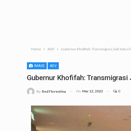
Home
ADV
Gubernur Khofifah: Transmigrasi Jadi Solu
IMAGE
ADV
Gubernur Khofifah: Transmigras
On
Mar 12, 2022
0
By
Red Florentina