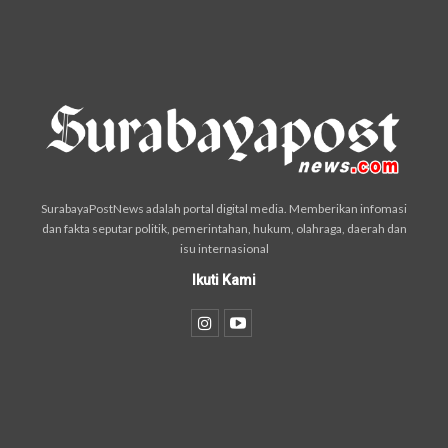
SurabayaPostNews adalah portal digital media. Memberikan infomasi
dan fakta seputar politik, pemerintahan, hukum, olahraga, daerah dan
isu internasional
Ikuti Kami