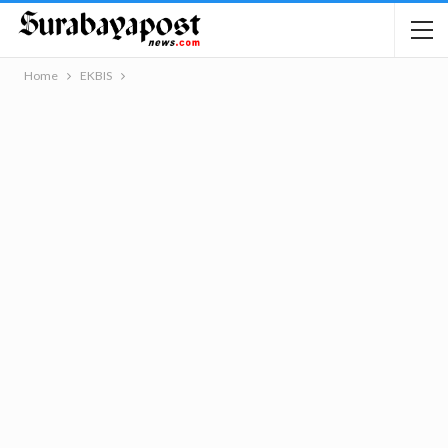
Home
EKBIS