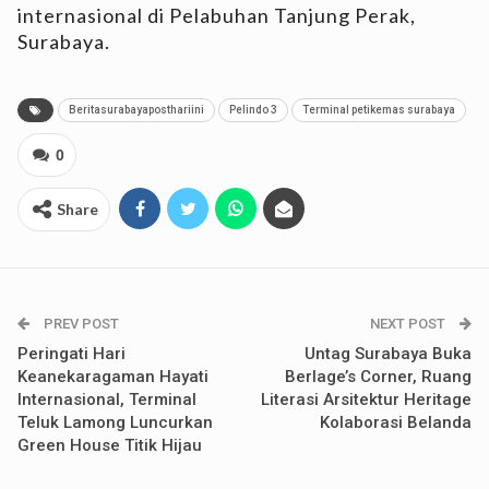
internasional di Pelabuhan Tanjung Perak,
Surabaya.
Beritasurabayaposthariini
Pelindo 3
Terminal petikemas surabaya
0
Share
PREV POST
NEXT POST
Peringati Hari
Untag Surabaya Buka
Keanekaragaman Hayati
Berlage’s Corner, Ruang
Internasional, Terminal
Literasi Arsitektur Heritage
Teluk Lamong Luncurkan
Kolaborasi Belanda
Green House Titik Hijau