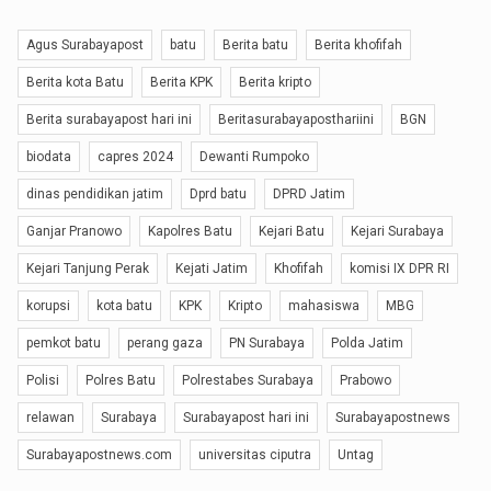
Agus Surabayapost
batu
Berita batu
Berita khofifah
Berita kota Batu
Berita KPK
Berita kripto
Berita surabayapost hari ini
Beritasurabayaposthariini
BGN
biodata
capres 2024
Dewanti Rumpoko
dinas pendidikan jatim
Dprd batu
DPRD Jatim
Ganjar Pranowo
Kapolres Batu
Kejari Batu
Kejari Surabaya
Kejari Tanjung Perak
Kejati Jatim
Khofifah
komisi IX DPR RI
korupsi
kota batu
KPK
Kripto
mahasiswa
MBG
pemkot batu
perang gaza
PN Surabaya
Polda Jatim
Polisi
Polres Batu
Polrestabes Surabaya
Prabowo
relawan
Surabaya
Surabayapost hari ini
Surabayapostnews
Surabayapostnews.com
universitas ciputra
Untag