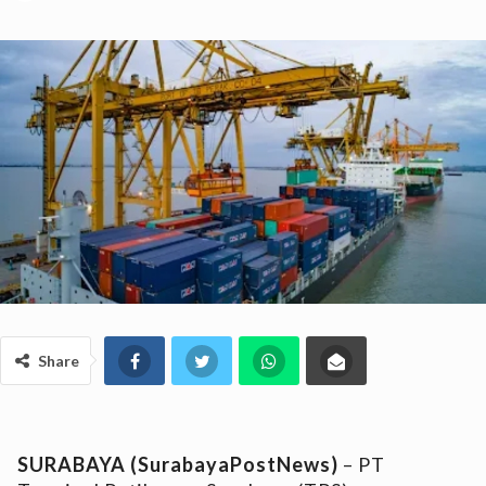
Share
SURABAYA (SurabayaPostNews)
– PT