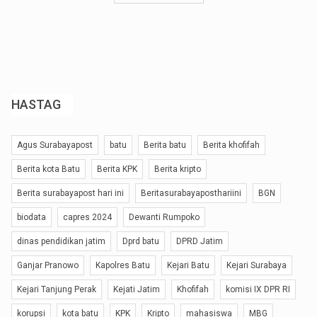
HASTAG
Agus Surabayapost
batu
Berita batu
Berita khofifah
Berita kota Batu
Berita KPK
Berita kripto
Berita surabayapost hari ini
Beritasurabayaposthariini
BGN
biodata
capres 2024
Dewanti Rumpoko
dinas pendidikan jatim
Dprd batu
DPRD Jatim
Ganjar Pranowo
Kapolres Batu
Kejari Batu
Kejari Surabaya
Kejari Tanjung Perak
Kejati Jatim
Khofifah
komisi IX DPR RI
korupsi
kota batu
KPK
Kripto
mahasiswa
MBG