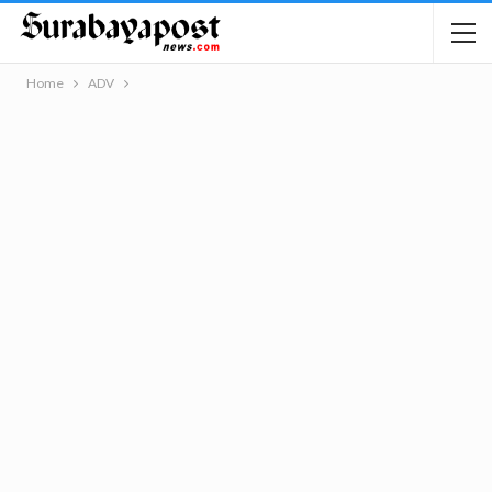
Home
ADV