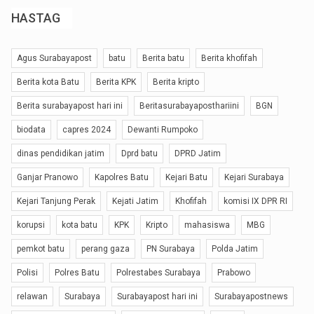
HASTAG
Agus Surabayapost
batu
Berita batu
Berita khofifah
Berita kota Batu
Berita KPK
Berita kripto
Berita surabayapost hari ini
Beritasurabayaposthariini
BGN
biodata
capres 2024
Dewanti Rumpoko
dinas pendidikan jatim
Dprd batu
DPRD Jatim
Ganjar Pranowo
Kapolres Batu
Kejari Batu
Kejari Surabaya
Kejari Tanjung Perak
Kejati Jatim
Khofifah
komisi IX DPR RI
korupsi
kota batu
KPK
Kripto
mahasiswa
MBG
pemkot batu
perang gaza
PN Surabaya
Polda Jatim
Polisi
Polres Batu
Polrestabes Surabaya
Prabowo
relawan
Surabaya
Surabayapost hari ini
Surabayapostnews