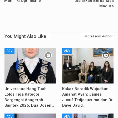
Memiliki Optimisme
Disiarkan Berbahasa
Madura
You Might Also Like
More From Author
ADV
ADV
Universitas Hang Tuah
Kakak Beradik Wujudkan
Lolos Tiga Kategori
Amanat Ayah: James
Bergengsi Anugerah
Jusuf Tedjokusumo dan Dr.
Saintek 2026, Dua Dosen…
Dave David…
ADV
ADV