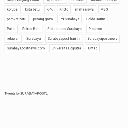
korupsi
kota batu
KPK
Kripto
mahasiswa
MBG
pemkot batu
perang gaza
PN Surabaya
Polda Jatim
Polisi
Polres Batu
Polrestabes Surabaya
Prabowo
relawan
Surabaya
Surabayapost hari ini
Surabayapostnews
Surabayapostnews.com
universitas ciputra
Untag
Tweets by SURABAYAPOST1