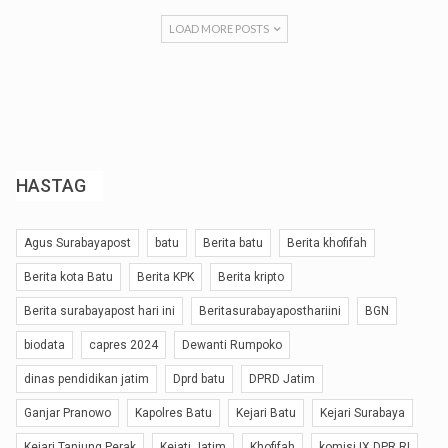
LOAD MORE POSTS
HASTAG
Agus Surabayapost
batu
Berita batu
Berita khofifah
Berita kota Batu
Berita KPK
Berita kripto
Berita surabayapost hari ini
Beritasurabayaposthariini
BGN
biodata
capres 2024
Dewanti Rumpoko
dinas pendidikan jatim
Dprd batu
DPRD Jatim
Ganjar Pranowo
Kapolres Batu
Kejari Batu
Kejari Surabaya
Kejari Tanjung Perak
Kejati Jatim
Khofifah
komisi IX DPR RI