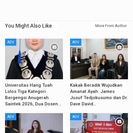
You Might Also Like
More From Author
ADV
ADV
Universitas Hang Tuah
Kakak Beradik Wujudkan
Lolos Tiga Kategori
Amanat Ayah: James
Bergengsi Anugerah
Jusuf Tedjokusumo dan Dr.
Saintek 2026, Dua Dosen…
Dave David…
ADV
ADV