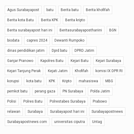
Agus Surabayapost
batu
Berita batu
Berita khofifah
Berita kota Batu
Berita KPK
Berita kripto
Berita surabayapost hari ini
Beritasurabayaposthariini
BGN
biodata
capres 2024
Dewanti Rumpoko
dinas pendidikan jatim
Dprd batu
DPRD Jatim
Ganjar Pranowo
Kapolres Batu
Kejari Batu
Kejari Surabaya
Kejari Tanjung Perak
Kejati Jatim
Khofifah
komisi IX DPR RI
korupsi
kota batu
KPK
Kripto
mahasiswa
MBG
pemkot batu
perang gaza
PN Surabaya
Polda Jatim
Polisi
Polres Batu
Polrestabes Surabaya
Prabowo
relawan
Surabaya
Surabayapost hari ini
Surabayapostnews
Surabayapostnews.com
universitas ciputra
Untag