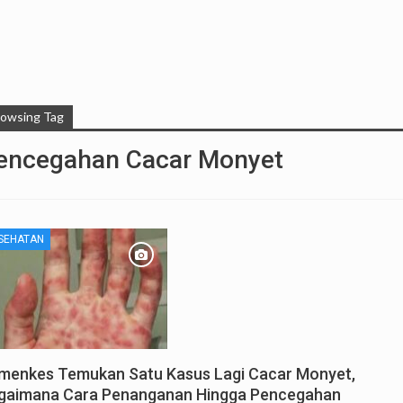
rowsing Tag
encegahan Cacar Monyet
SEHATAN
menkes Temukan Satu Kasus Lagi Cacar Monyet,
gaimana Cara Penanganan Hingga Pencegahan