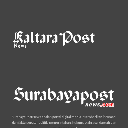
SurabayaPostNews adalah portal digital media. Memberikan infomasi
dan fakta seputar politik, pemerintahan, hukum, olahraga, daerah dan