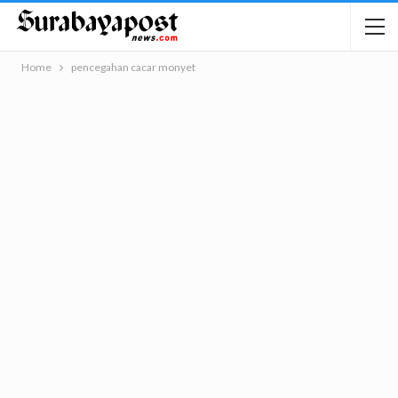
Home
pencegahan cacar monyet