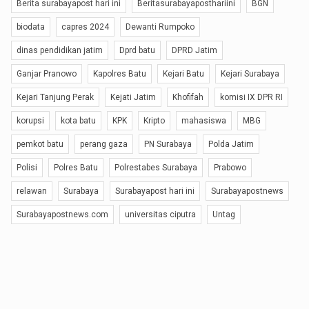
Berita surabayapost hari ini
Beritasurabayaposthariini
BGN
biodata
capres 2024
Dewanti Rumpoko
dinas pendidikan jatim
Dprd batu
DPRD Jatim
Ganjar Pranowo
Kapolres Batu
Kejari Batu
Kejari Surabaya
Kejari Tanjung Perak
Kejati Jatim
Khofifah
komisi IX DPR RI
korupsi
kota batu
KPK
Kripto
mahasiswa
MBG
pemkot batu
perang gaza
PN Surabaya
Polda Jatim
Polisi
Polres Batu
Polrestabes Surabaya
Prabowo
relawan
Surabaya
Surabayapost hari ini
Surabayapostnews
Surabayapostnews.com
universitas ciputra
Untag