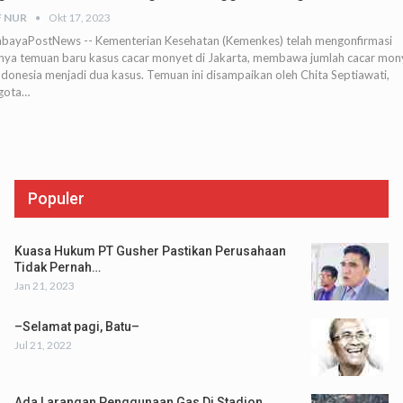
F NUR
Okt 17, 2023
abayaPostNews -- Kementerian Kesehatan (Kemenkes) telah mengonfirmasi
nya temuan baru kasus cacar monyet di Jakarta, membawa jumlah cacar mon
ndonesia menjadi dua kasus. Temuan ini disampaikan oleh Chita Septiawati,
gota…
Populer
Kuasa Hukum PT Gusher Pastikan Perusahaan
Tidak Pernah…
Jan 21, 2023
–Selamat pagi, Batu–
Jul 21, 2022
Ada Larangan Penggunaan Gas Di Stadion,