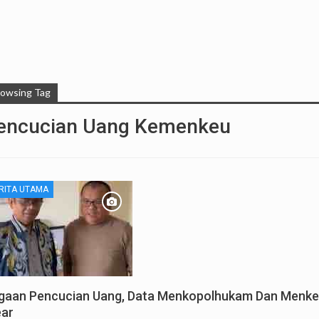
rowsing Tag
encucian Uang Kemenkeu
RITA UTAMA
gaan Pencucian Uang, Data Menkopolhukam Dan Menk
ear