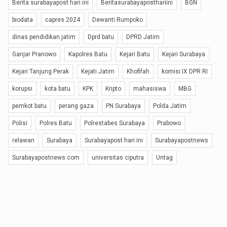
Berita surabayapost hari ini
Beritasurabayaposthariini
BGN
biodata
capres 2024
Dewanti Rumpoko
dinas pendidikan jatim
Dprd batu
DPRD Jatim
Ganjar Pranowo
Kapolres Batu
Kejari Batu
Kejari Surabaya
Kejari Tanjung Perak
Kejati Jatim
Khofifah
komisi IX DPR RI
korupsi
kota batu
KPK
Kripto
mahasiswa
MBG
pemkot batu
perang gaza
PN Surabaya
Polda Jatim
Polisi
Polres Batu
Polrestabes Surabaya
Prabowo
relawan
Surabaya
Surabayapost hari ini
Surabayapostnews
Surabayapostnews.com
universitas ciputra
Untag