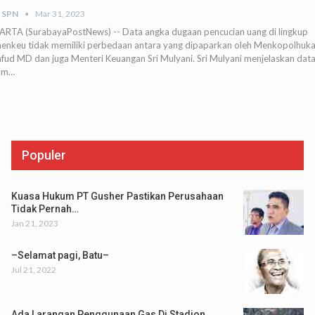
 SPN
Mar 31, 2023
ARTA (SurabayaPostNews) -- Data angka dugaan pencucian uang di lingkup
enkeu tidak memiliki perbedaan antara yang dipaparkan oleh Menkopolhuk
fud MD dan juga Menteri Keuangan Sri Mulyani. Sri Mulyani menjelaskan dat
am…
Populer
Kuasa Hukum PT Gusher Pastikan Perusahaan
Tidak Pernah…
Jan 21, 2023
–Selamat pagi, Batu–
Jul 21, 2022
Ada Larangan Penggunaan Gas Di Stadion,