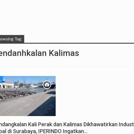
rowsing Tag
endanhkalan Kalimas
L
ndangkalan Kali Perak dan Kalimas Dikhawatirkan Indust
pal di Surabaya, IPERINDO Ingatkan…