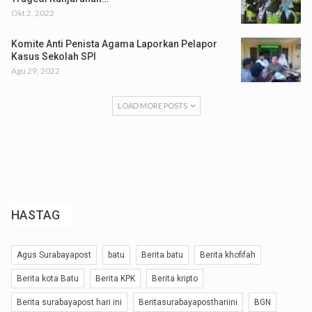
Okt 2, 2022
Komite Anti Penista Agama Laporkan Pelapor
Kasus Sekolah SPI
Agu 29, 2022
LOAD MORE POSTS
HASTAG
Agus Surabayapost
batu
Berita batu
Berita khofifah
Berita kota Batu
Berita KPK
Berita kripto
Berita surabayapost hari ini
Beritasurabayaposthariini
BGN