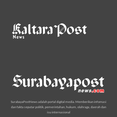
SurabayaPostNews adalah portal digital media. Memberikan infomasi
dan fakta seputar politik, pemerintahan, hukum, olahraga, daerah dan
isu internasional