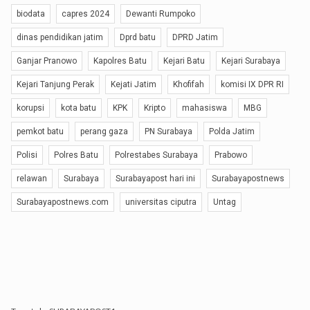
biodata
capres 2024
Dewanti Rumpoko
dinas pendidikan jatim
Dprd batu
DPRD Jatim
Ganjar Pranowo
Kapolres Batu
Kejari Batu
Kejari Surabaya
Kejari Tanjung Perak
Kejati Jatim
Khofifah
komisi IX DPR RI
korupsi
kota batu
KPK
Kripto
mahasiswa
MBG
pemkot batu
perang gaza
PN Surabaya
Polda Jatim
Polisi
Polres Batu
Polrestabes Surabaya
Prabowo
relawan
Surabaya
Surabayapost hari ini
Surabayapostnews
Surabayapostnews.com
universitas ciputra
Untag