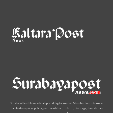
SurabayaPostNews adalah portal digital media. Memberikan infomasi
dan fakta seputar politik, pemerintahan, hukum, olahraga, daerah dan