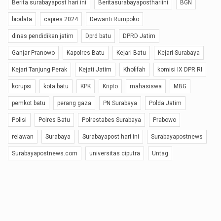
Berita surabayapost hari ini
Beritasurabayaposthariini
BGN
biodata
capres 2024
Dewanti Rumpoko
dinas pendidikan jatim
Dprd batu
DPRD Jatim
Ganjar Pranowo
Kapolres Batu
Kejari Batu
Kejari Surabaya
Kejari Tanjung Perak
Kejati Jatim
Khofifah
komisi IX DPR RI
korupsi
kota batu
KPK
Kripto
mahasiswa
MBG
pemkot batu
perang gaza
PN Surabaya
Polda Jatim
Polisi
Polres Batu
Polrestabes Surabaya
Prabowo
relawan
Surabaya
Surabayapost hari ini
Surabayapostnews
Surabayapostnews.com
universitas ciputra
Untag