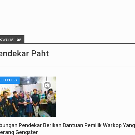
rowsing Tag
endekar Paht
LLO POLISI
bungan Pendekar Berikan Bantuan Pemilik Warkop Yang
serang Gengster