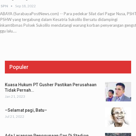
 SPN
Sep 18, 2022
ABAYA (SurabayaPostNews.com) -- Para pedekar Silat dari Pagar Nusa, PSH
 PSHW yang tergabung dalam Kesatria Sukolilo Bersatu didampingi
inkamtibmas Polsek Sukolilo mendatangi warung korban penyerangan gengs
gu lalu.…
Populer
Kuasa Hukum PT Gusher Pastikan Perusahaan
Tidak Pernah…
Jan 21, 2023
–Selamat pagi, Batu–
Jul 21, 2022
Ada Larangan Penggunaan Gas Di Stadion,