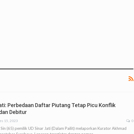
Jati: Perbedaan Daftar Piutang Tetap Picu Konflik
dan Debitur
es 15, 2023
0
Sin (65) pemilik UD Sinar Jati (Dalam Pailit) melaporkan Kurator Akhmad