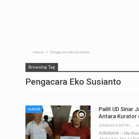
Home
Pengacara eko Susianto
Browsing Tag
Pengacara Eko Susianto
Pailit UD Sinar 
HUKUM
Antara Kurator 
JUNAEDI S SATRIA
D
SURABAYA -- Hie Khie 