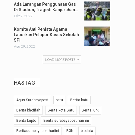
Ada Larangan Penggunaan Gas
Di Stadion, Tragedi Kanjuruhan…
Okt 2, 2022
Komite Anti Penista Agama
Laporkan Pelapor Kasus Sekolah
SPI
Agu 29, 2022
LOAD MORE POSTS
HASTAG
Agus Surabayapost
batu
Berita batu
Berita khofifah
Berita kota Batu
Berita KPK
Berita kripto
Berita surabayapost hari ini
Beritasurabayaposthariini
BGN
biodata