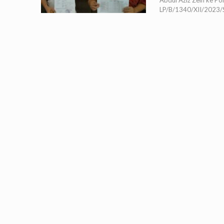
Abdul Aziz Zein ke Po
LP/B/1340/XII/2023