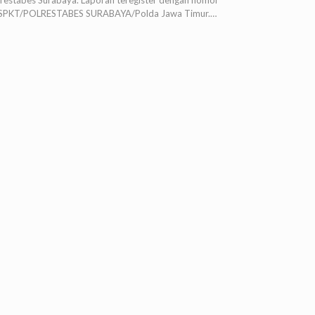
lrestabes Surabaya. Laporan teregister dengan nomor
/SPKT/POLRESTABES SURABAYA/Polda Jawa Timur.…