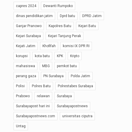
capres 2024
Dewanti Rumpoko
dinas pendidikan jatim
Dprd batu
DPRD Jatim
Ganjar Pranowo
Kapolres Batu
Kejari Batu
Kejari Surabaya
Kejari Tanjung Perak
Kejati Jatim
Khofifah
komisi IX DPR RI
korupsi
kota batu
KPK
Kripto
mahasiswa
MBG
pemkot batu
perang gaza
PN Surabaya
Polda Jatim
Polisi
Polres Batu
Polrestabes Surabaya
Prabowo
relawan
Surabaya
Surabayapost hari ini
Surabayapostnews
Surabayapostnews.com
universitas ciputra
Untag