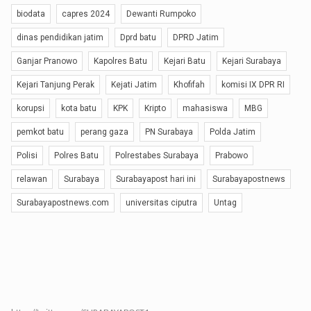
biodata
capres 2024
Dewanti Rumpoko
dinas pendidikan jatim
Dprd batu
DPRD Jatim
Ganjar Pranowo
Kapolres Batu
Kejari Batu
Kejari Surabaya
Kejari Tanjung Perak
Kejati Jatim
Khofifah
komisi IX DPR RI
korupsi
kota batu
KPK
Kripto
mahasiswa
MBG
pemkot batu
perang gaza
PN Surabaya
Polda Jatim
Polisi
Polres Batu
Polrestabes Surabaya
Prabowo
relawan
Surabaya
Surabayapost hari ini
Surabayapostnews
Surabayapostnews.com
universitas ciputra
Untag