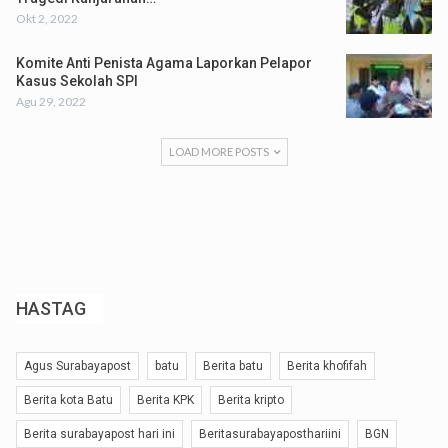
Okt 2, 2022
Komite Anti Penista Agama Laporkan Pelapor
Kasus Sekolah SPI
Agu 29, 2022
LOAD MORE POSTS
HASTAG
Agus Surabayapost
batu
Berita batu
Berita khofifah
Berita kota Batu
Berita KPK
Berita kripto
Berita surabayapost hari ini
Beritasurabayaposthariini
BGN