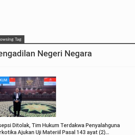
rowsing Tag
engadilan Negeri Negara
KUM
sepsi Ditolak, Tim Hukum Terdakwa Penyalahguna
kotika Ajukan Uji Materiil Pasal 143 ayat (2)…