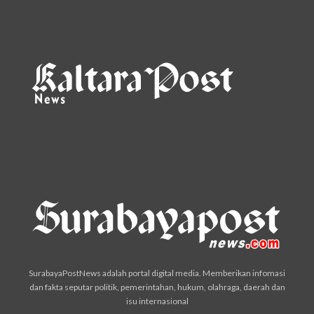
SurabayaPostNews adalah portal digital media. Memberikan infomasi
dan fakta seputar politik, pemerintahan, hukum, olahraga, daerah dan
isu internasional