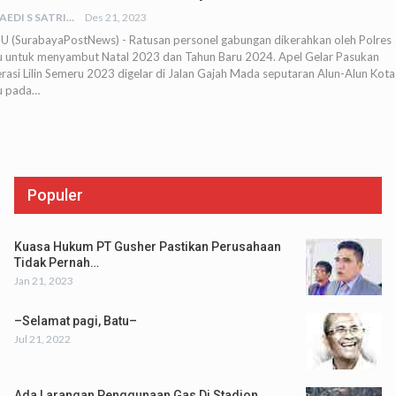
JUNAEDI S SATRIA
Des 21, 2023
U (SurabayaPostNews) - Ratusan personel gabungan dikerahkan oleh Polres
u untuk menyambut Natal 2023 dan Tahun Baru 2024. Apel Gelar Pasukan
rasi Lilin Semeru 2023 digelar di Jalan Gajah Mada seputaran Alun-Alun Kota
u pada…
Populer
Kuasa Hukum PT Gusher Pastikan Perusahaan
Tidak Pernah…
Jan 21, 2023
–Selamat pagi, Batu–
Jul 21, 2022
Ada Larangan Penggunaan Gas Di Stadion,