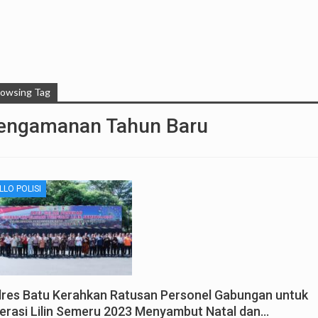
rowsing Tag
engamanan Tahun Baru
LLO POLISI
lres Batu Kerahkan Ratusan Personel Gabungan untuk
erasi Lilin Semeru 2023 Menyambut Natal dan…