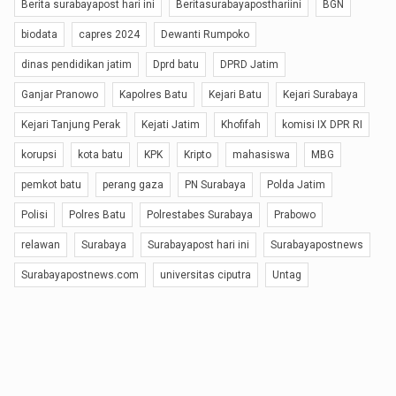
Berita surabayapost hari ini
Beritasurabayaposthariini
BGN
biodata
capres 2024
Dewanti Rumpoko
dinas pendidikan jatim
Dprd batu
DPRD Jatim
Ganjar Pranowo
Kapolres Batu
Kejari Batu
Kejari Surabaya
Kejari Tanjung Perak
Kejati Jatim
Khofifah
komisi IX DPR RI
korupsi
kota batu
KPK
Kripto
mahasiswa
MBG
pemkot batu
perang gaza
PN Surabaya
Polda Jatim
Polisi
Polres Batu
Polrestabes Surabaya
Prabowo
relawan
Surabaya
Surabayapost hari ini
Surabayapostnews
Surabayapostnews.com
universitas ciputra
Untag