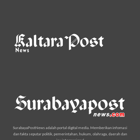
SurabayaPostNews adalah portal digital media. Memberikan infomasi
dan fakta seputar politik, pemerintahan, hukum, olahraga, daerah dan