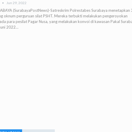
Jun 29, 2022
ABAYA (SurabayaPostNews)-Satreskrim Polrestabes Surabaya menetapkan 
ng oknum perguruan silat PSHT. Mereka terbukti melakukan pengeroyokan
ada para pesilat Pagar Nusa, yang melakukan konvoi di kawasan Pakal Surab
Juni 2022…