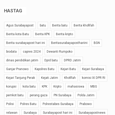
HASTAG
Agus Surabayapost
batu
Berita batu
Berita khofifah
Berita kota Batu
Berita KPK
Berita kripto
Berita surabayapost hari ini
Beritasurabayaposthariini
BGN
biodata
capres 2024
Dewanti Rumpoko
dinas pendidikan jatim
Dprd batu
DPRD Jatim
Ganjar Pranowo
Kapolres Batu
Kejari Batu
Kejari Surabaya
Kejari Tanjung Perak
Kejati Jatim
Khofifah
komisi IX DPR RI
korupsi
kota batu
KPK
Kripto
mahasiswa
MBG
pemkot batu
perang gaza
PN Surabaya
Polda Jatim
Polisi
Polres Batu
Polrestabes Surabaya
Prabowo
relawan
Surabaya
Surabayapost hari ini
Surabayapostnews