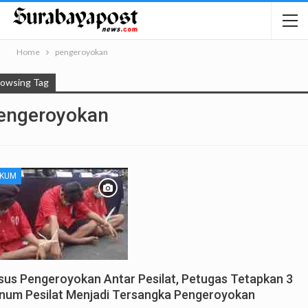
Home
pengeroyokan
rowsing Tag
engeroyokan
KUM
sus Pengeroyokan Antar Pesilat, Petugas Tetapkan 3
num Pesilat Menjadi Tersangka Pengeroyokan