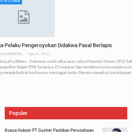
RITA UTAMA
ga Pelaku Pengeroyokan Didakwa Pasal Berlapis
RED FLORENTINA
Agu 17, 2021
abayaPostNews - Dakwaan sudah dibacakan Jaksa Penuntut Umum (JPU) Zulf
Pengadilan Negeri (PN) Surabaya. Di hadapan tiga terdakwa kasus pengeroyo
g mengakibatkan korbannya meninggal dunia. Mereka mengikuti persidangan
Populer
Kuasa Hukum PT Gusher Pastikan Perusahaan