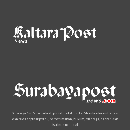
SurabayaPostNews adalah portal digital media. Memberikan infomasi
dan fakta seputar politik, pemerintahan, hukum, olahraga, daerah dan
isu internasional