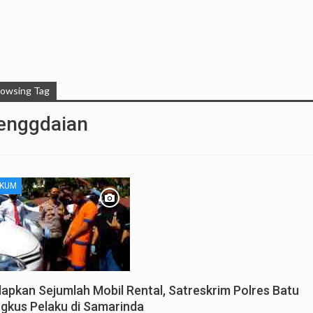
rowsing Tag
enggdaian
KUM
lapkan Sejumlah Mobil Rental, Satreskrim Polres Batu
ngkus Pelaku di Samarinda