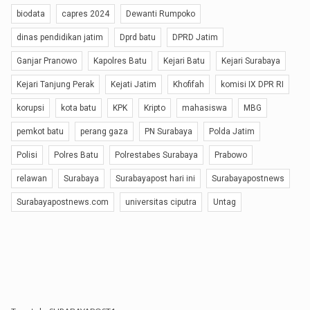
biodata
capres 2024
Dewanti Rumpoko
dinas pendidikan jatim
Dprd batu
DPRD Jatim
Ganjar Pranowo
Kapolres Batu
Kejari Batu
Kejari Surabaya
Kejari Tanjung Perak
Kejati Jatim
Khofifah
komisi IX DPR RI
korupsi
kota batu
KPK
Kripto
mahasiswa
MBG
pemkot batu
perang gaza
PN Surabaya
Polda Jatim
Polisi
Polres Batu
Polrestabes Surabaya
Prabowo
relawan
Surabaya
Surabayapost hari ini
Surabayapostnews
Surabayapostnews.com
universitas ciputra
Untag