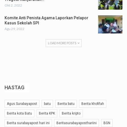
Okt 2, 2022
Komite Anti Penista Agama Laporkan Pelapor
Kasus Sekolah SPI
Agu 29, 2022
LOAD MORE POSTS
HASTAG
Agus Surabayapost
batu
Berita batu
Berita khofifah
Berita kota Batu
Berita KPK
Berita kripto
Berita surabayapost hari ini
Beritasurabayaposthariini
BGN