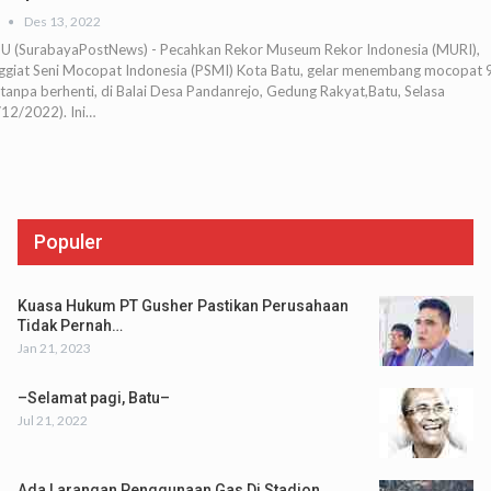
Des 13, 2022
U (SurabayaPostNews) - Pecahkan Rekor Museum Rekor Indonesia (MURI),
ggiat Seni Mocopat Indonesia (PSMI) Kota Batu, gelar menembang mocopat 
tanpa berhenti, di Balai Desa Pandanrejo, Gedung Rakyat,Batu, Selasa
/12/2022). Ini…
Populer
Kuasa Hukum PT Gusher Pastikan Perusahaan
Tidak Pernah…
Jan 21, 2023
–Selamat pagi, Batu–
Jul 21, 2022
Ada Larangan Penggunaan Gas Di Stadion,