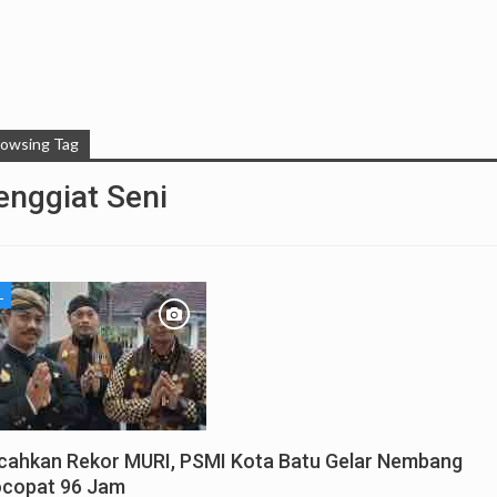
rowsing Tag
enggiat Seni
L
cahkan Rekor MURI, PSMI Kota Batu Gelar Nembang
copat 96 Jam