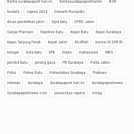
Berita surabayapost hari ini
Beritasurabayaposthariini
BGN
biodata
capres 2024
Dewanti Rumpoko
dinas pendidikan jatim
Dprd batu
DPRD Jatim
Ganjar Pranowo
Kapolres Batu
Kejari Batu
Kejari Surabaya
Kejari Tanjung Perak
Kejati Jatim
Khofifah
komisi IX DPR RI
korupsi
kota batu
KPK
Kripto
mahasiswa
MBG
pemkot batu
perang gaza
PN Surabaya
Polda Jatim
Polisi
Polres Batu
Polrestabes Surabaya
Prabowo
relawan
Surabaya
Surabayapost hari ini
Surabayapostnews
Surabayapostnews.com
universitas ciputra
Untag