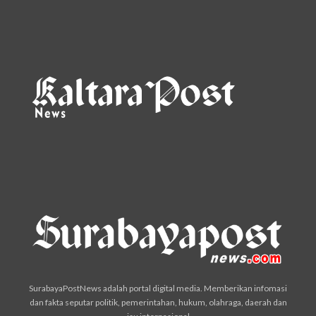
SurabayaPostNews adalah portal digital media. Memberikan infomasi
dan fakta seputar politik, pemerintahan, hukum, olahraga, daerah dan