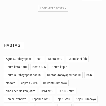
LOAD MORE POSTS
HASTAG
Agus Surabayapost
batu
Berita batu
Berita khofifah
Berita kota Batu
Berita KPK
Berita kripto
Berita surabayapost hari ini
Beritasurabayaposthariini
BGN
biodata
capres 2024
Dewanti Rumpoko
dinas pendidikan jatim
Dprd batu
DPRD Jatim
Ganjar Pranowo
Kapolres Batu
Kejari Batu
Kejari Surabaya