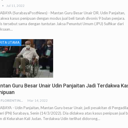
Jul 11, 2022
ABAYA (SurabayaPostNews) - Mantan Guru Besar Unair DR. Udin Panjaitan,
akwa kasus penipuan dengan modus jual beli tanah divonis 9 bulan penjara.
is tersebut sama dengan tuntutan Jaksa Penuntut Umum (JPU) Sulfikar dari
aksaan…
RITA UTAMA
ntan Guru Besar Unair Udin Panjaitan Jadi Terdakwa Ka
nipuan
RED FLORENTINA
Mar 14, 2022
BAYA - Udin Panjaitan, Mantan Guru besar Unair, jadi pesakitan di Pengadil
ri (PN) Surabaya, Senin (14/3/2022). Dia didakwa atas kasus penipuan jual b
n di Kelurahan Kali Judan. Terdakwa Udin terlihat didorong…