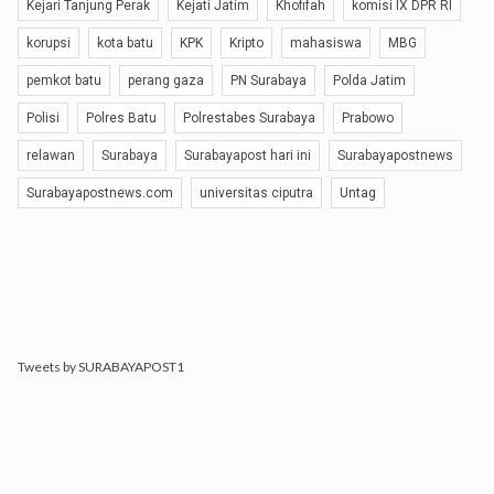
Kejari Tanjung Perak
Kejati Jatim
Khofifah
komisi IX DPR RI
korupsi
kota batu
KPK
Kripto
mahasiswa
MBG
pemkot batu
perang gaza
PN Surabaya
Polda Jatim
Polisi
Polres Batu
Polrestabes Surabaya
Prabowo
relawan
Surabaya
Surabayapost hari ini
Surabayapostnews
Surabayapostnews.com
universitas ciputra
Untag
Tweets by SURABAYAPOST1