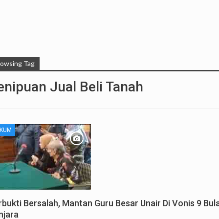
rowsing Tag
enipuan Jual Beli Tanah
KUM
rbukti Bersalah, Mantan Guru Besar Unair Di Vonis 9 Bul
njara