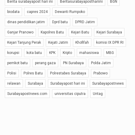
Berita surabayapost hari ini
Beritasurabayaposthariini
BGN
biodata
capres 2024
Dewanti Rumpoko
dinas pendidikan jatim
Dprd batu
DPRD Jatim
Ganjar Pranowo
Kapolres Batu
Kejari Batu
Kejari Surabaya
Kejari Tanjung Perak
Kejati Jatim
Khofifah
komisi IX DPR RI
korupsi
kota batu
KPK
Kripto
mahasiswa
MBG
pemkot batu
perang gaza
PN Surabaya
Polda Jatim
Polisi
Polres Batu
Polrestabes Surabaya
Prabowo
relawan
Surabaya
Surabayapost hari ini
Surabayapostnews
Surabayapostnews.com
universitas ciputra
Untag