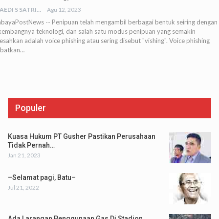
JUNAEDI S SATRIA
Agu 12, 2023
abayaPostNews -- Penipuan telah mengambil berbagai bentuk seiring dengan
kembangnya teknologi, dan salah satu modus penipuan yang semakin
sahkan adalah voice phishing atau sering disebut "vishing". Voice phishing
ibatkan…
Populer
Kuasa Hukum PT Gusher Pastikan Perusahaan
Tidak Pernah…
Jan 21, 2023
–Selamat pagi, Batu–
Jul 21, 2022
Ada Larangan Penggunaan Gas Di Stadion,