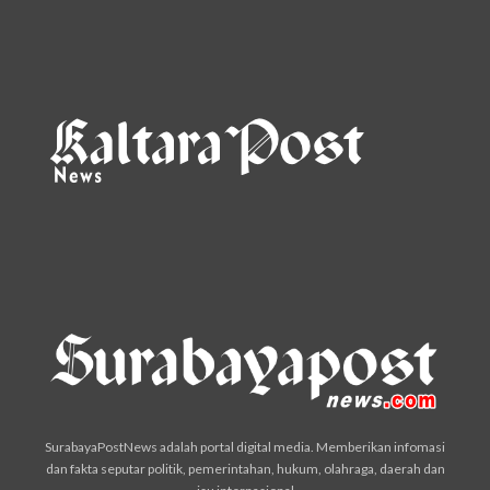
SurabayaPostNews adalah portal digital media. Memberikan infomasi
dan fakta seputar politik, pemerintahan, hukum, olahraga, daerah dan