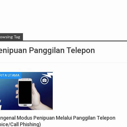
rowsing Tag
enipuan Panggilan Telepon
RITA UTAMA
ngenal Modus Penipuan Melalui Panggilan Telepon
oice/Call Phishing)