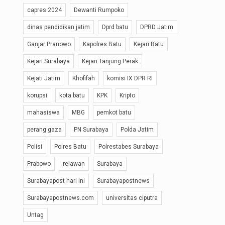
capres 2024
Dewanti Rumpoko
dinas pendidikan jatim
Dprd batu
DPRD Jatim
Ganjar Pranowo
Kapolres Batu
Kejari Batu
Kejari Surabaya
Kejari Tanjung Perak
Kejati Jatim
Khofifah
komisi IX DPR RI
korupsi
kota batu
KPK
Kripto
mahasiswa
MBG
pemkot batu
perang gaza
PN Surabaya
Polda Jatim
Polisi
Polres Batu
Polrestabes Surabaya
Prabowo
relawan
Surabaya
Surabayapost hari ini
Surabayapostnews
Surabayapostnews.com
universitas ciputra
Untag