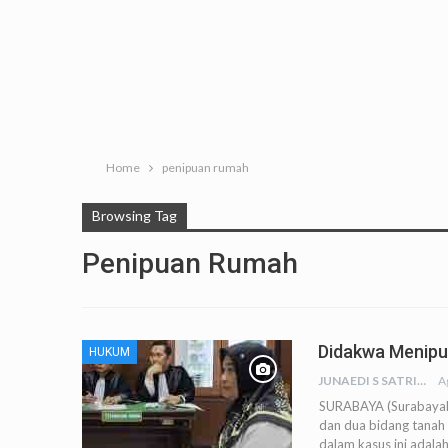
Home
penipuan rumah
Browsing Tag
Penipuan Rumah
Didakwa Menipu,
HUKUM
JUNAEDI S SATRIA
A
SURABAYA (SurabayaPo
dan dua bidang tanah 
dalam kasus ini adala