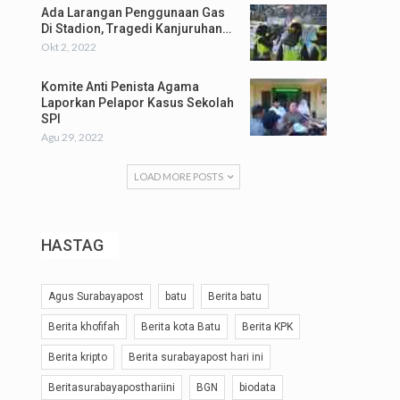
Ada Larangan Penggunaan Gas
Di Stadion, Tragedi Kanjuruhan…
Okt 2, 2022
Komite Anti Penista Agama
Laporkan Pelapor Kasus Sekolah
SPI
Agu 29, 2022
LOAD MORE POSTS
HASTAG
Agus Surabayapost
batu
Berita batu
Berita khofifah
Berita kota Batu
Berita KPK
Berita kripto
Berita surabayapost hari ini
Beritasurabayaposthariini
BGN
biodata