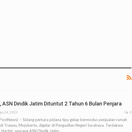
 ASN Dindik Jatim Dituntut 2 Tahun 6 Bulan Penjara
gu 24, 2023
0
stNews) -- Sidang perkara pidana tipu gelap bermodus penjualan rumah
di Trawas, Mojokerto, digelar di Pengadilan Negeri Surabaya. Terdakwa
h Hartini, seorang ASN Dindik Jatim.…