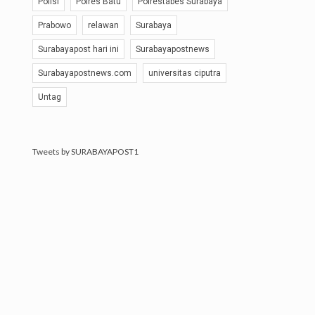
Polisi
Polres Batu
Polrestabes Surabaya
Prabowo
relawan
Surabaya
Surabayapost hari ini
Surabayapostnews
Surabayapostnews.com
universitas ciputra
Untag
Tweets by SURABAYAPOST1