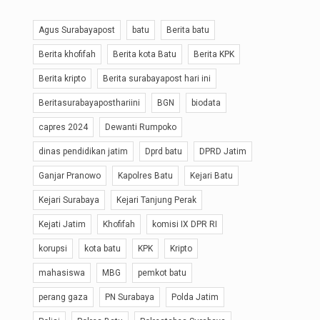
Agus Surabayapost
batu
Berita batu
Berita khofifah
Berita kota Batu
Berita KPK
Berita kripto
Berita surabayapost hari ini
Beritasurabayaposthariini
BGN
biodata
capres 2024
Dewanti Rumpoko
dinas pendidikan jatim
Dprd batu
DPRD Jatim
Ganjar Pranowo
Kapolres Batu
Kejari Batu
Kejari Surabaya
Kejari Tanjung Perak
Kejati Jatim
Khofifah
komisi IX DPR RI
korupsi
kota batu
KPK
Kripto
mahasiswa
MBG
pemkot batu
perang gaza
PN Surabaya
Polda Jatim