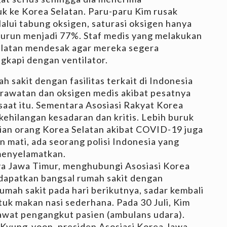
 ke Korea Selatan. Paru-paru Kim rusak
alui tabung oksigen, saturasi oksigen hanya
turun menjadi 77%. Staf medis yang melakukan
Selatan mendesak agar mereka segera
ngkapi dengan ventilator.
sakit dengan fasilitas terkait di Indonesia
rawatan dan oksigen medis akibat pesatnya
aat itu. Sementara Asosiasi Rakyat Korea
 kehilangan kesadaran dan kritis. Lebih buruk
atian orang Korea Selatan akibat COVID-19 juga
 mati, ada seorang polisi Indonesia yang
menyelamatkan.
aya Jawa Timur, menghubungi Asosiasi Korea
dapatkan bangsal rumah sakit dengan
rumah sakit pada hari berikutnya, sadar kembali
tuk makan nasi sederhana. Pada 30 Juli, Kim
awat pengangkut pasien (ambulans udara).
Kyung-yoon, presiden Asosiasi Korea Jawa