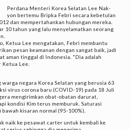
Perdana Menteri Korea Selatan Lee Nak-
yon bertemu Bripka Febri secara kebetulan
 2012 dan mempertahankan hubungan mereka.
ar 10 tahun yang lalu menyelamatkan seorang
n.
bo, Ketua Lee mengatakan, Febri membantu
ikan pesan keamanan dengan sangat baik, jadi
t aman tinggal di Indonesia. “Dia adalah
r Ketua Lee.
ng warga negara Korea Selatan yang berusia 63
eksi virus corona baru (COVID-19) pada 18 Juli
segera mengirimkan obat-obatan darurat,
api kondisi Kim terus memburuk. Saturasi
i bawah kisaran normal (95-100%).
k naik ke pesawat carter untuk kembali ke
gat serius sehingga dia menerima