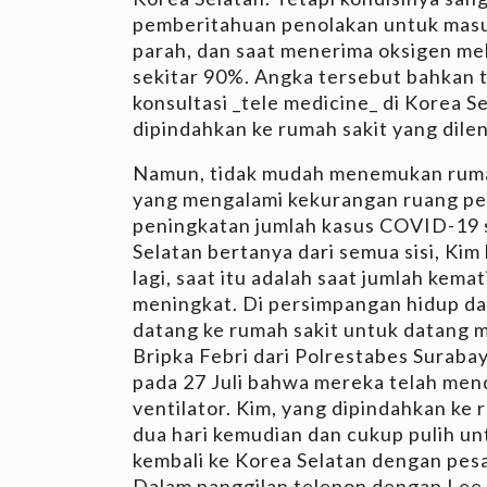
pemberitahuan penolakan untuk masuk
parah, dan saat menerima oksigen mel
sekitar 90%. Angka tersebut bahkan 
konsultasi _tele medicine_ di Korea 
dipindahkan ke rumah sakit yang dile
Namun, tidak mudah menemukan rumah 
yang mengalami kekurangan ruang pe
peningkatan jumlah kasus COVID-19 s
Selatan bertanya dari semua sisi, Kim
lagi, saat itu adalah saat jumlah kem
meningkat. Di persimpangan hidup dan
datang ke rumah sakit untuk datang 
Bripka Febri dari Polrestabes Surab
pada 27 Juli bahwa mereka telah men
ventilator. Kim, yang dipindahkan ke 
dua hari kemudian dan cukup pulih un
kembali ke Korea Selatan dengan pes
Dalam panggilan telepon dengan Lee 