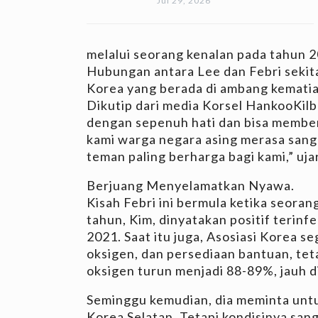
Jul 29, 2026
melalui seorang kenalan pada tahun
Hubungan antara Lee dan Febri sekit
Korea yang berada di ambang kematia
Dikutip dari media Korsel HankooKil
dengan sepenuh hati dan bisa member
kami warga negara asing merasa sanga
teman paling berharga bagi kami,” uja
Berjuang Menyelamatkan Nyawa.
Kisah Febri ini bermula ketika seora
tahun, Kim, dinyatakan positif terinf
2021. Saat itu juga, Asosiasi Korea 
oksigen, dan persediaan bantuan, tet
oksigen turun menjadi 88-89%, jauh d
Seminggu kemudian, dia meminta untu
Korea Selatan. Tetapi kondisinya san