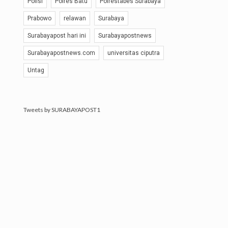
Polisi
Polres Batu
Polrestabes Surabaya
Prabowo
relawan
Surabaya
Surabayapost hari ini
Surabayapostnews
Surabayapostnews.com
universitas ciputra
Untag
Tweets by SURABAYAPOST1