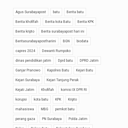
Agus Surabayapost
batu
Berita batu
Berita khofifah
Berita kota Batu
Berita KPK
Berita kripto
Berita surabayapost hari ini
Beritasurabayaposthariini
BGN
biodata
capres 2024
Dewanti Rumpoko
dinas pendidikan jatim
Dprd batu
DPRD Jatim
Ganjar Pranowo
Kapolres Batu
Kejari Batu
Kejari Surabaya
Kejari Tanjung Perak
Kejati Jatim
Khofifah
komisi IX DPR RI
korupsi
kota batu
KPK
Kripto
mahasiswa
MBG
pemkot batu
perang gaza
PN Surabaya
Polda Jatim