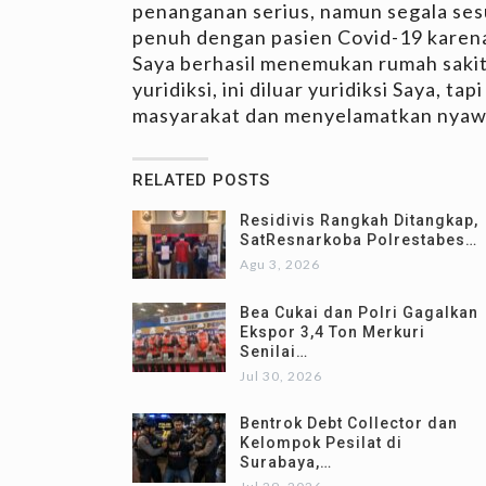
penanganan serius, namun segala ses
penuh dengan pasien Covid-19 karen
Saya berhasil menemukan rumah sakit
yuridiksi, ini diluar yuridiksi Saya, t
masyarakat dan menyelamatkan nyawa,
RELATED POSTS
Residivis Rangkah Ditangkap,
SatResnarkoba Polrestabes…
Agu 3, 2026
Bea Cukai dan Polri Gagalkan
Ekspor 3,4 Ton Merkuri
Senilai…
Jul 30, 2026
Bentrok Debt Collector dan
Kelompok Pesilat di
Surabaya,…