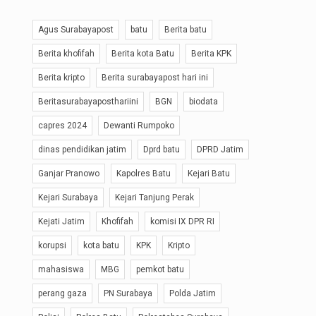
Agus Surabayapost
batu
Berita batu
Berita khofifah
Berita kota Batu
Berita KPK
Berita kripto
Berita surabayapost hari ini
Beritasurabayaposthariini
BGN
biodata
capres 2024
Dewanti Rumpoko
dinas pendidikan jatim
Dprd batu
DPRD Jatim
Ganjar Pranowo
Kapolres Batu
Kejari Batu
Kejari Surabaya
Kejari Tanjung Perak
Kejati Jatim
Khofifah
komisi IX DPR RI
korupsi
kota batu
KPK
Kripto
mahasiswa
MBG
pemkot batu
perang gaza
PN Surabaya
Polda Jatim