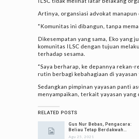
ILSC tidak melihat latar belakang org
Artinya, organsiasi advokat manapun 
“Komunitas ini dibangun, tanpa mema
Dikesempatan yang sama, Eko yang j
komunitas ILSC dengan tujuan melaku
terhadap sesama.
“Saya berharap, ke depannya rekan-
rutin berbagi kebahagiaan di yayasan y
Sedangkan pimpinan yayasan panti as
menyampaikan, terkait yayasan yang dp
RELATED POSTS
Gus Nur Bebas, Pengacara:
Beliau Tetap Berdakwah…
Agu 25, 2021