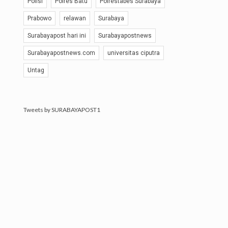
Polisi
Polres Batu
Polrestabes Surabaya
Prabowo
relawan
Surabaya
Surabayapost hari ini
Surabayapostnews
Surabayapostnews.com
universitas ciputra
Untag
Tweets by SURABAYAPOST1