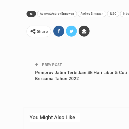
Advokat Andrey Ermawan
Andrey Ermawan
ILSC
Indo
Share
PREV POST
Pemprov Jatim Terbitkan SE Hari Libur & Cuti
Bersama Tahun 2022
You Might Also Like