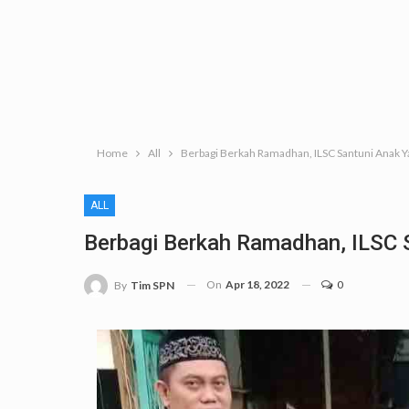
Home
All
Berbagi Berkah Ramadhan, ILSC Santuni Anak Y
ALL
Berbagi Berkah Ramadhan, ILSC 
On
Apr 18, 2022
0
By
Tim SPN