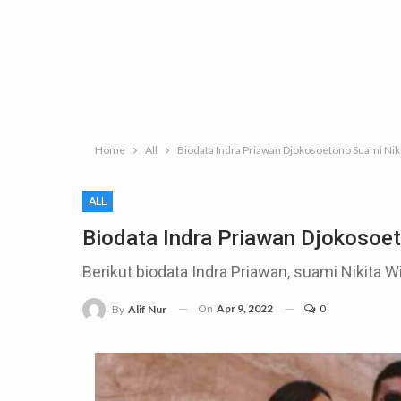
Home
All
Biodata Indra Priawan Djokosoetono Suami Niki
ALL
Biodata Indra Priawan Djokosoet
Berikut biodata Indra Priawan, suami Nikita W
On
Apr 9, 2022
0
By
Alif Nur