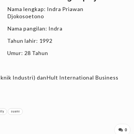
Nama lengkap: Indra Priawan
Djokosoetono
Nama pangilan: Indra
Tahun lahir: 1992
Umur: 28 Tahun
knik Industri) danHult International Business
illy
suami
0