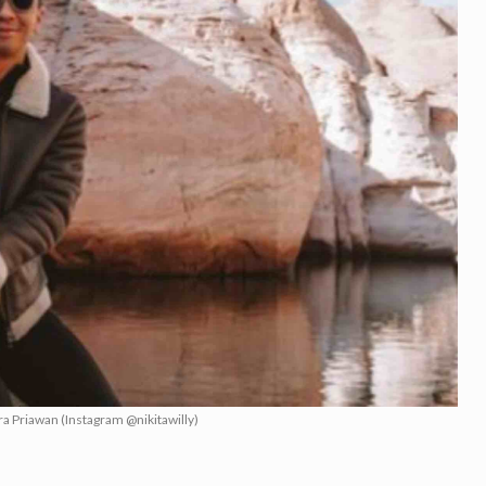
dra Priawan (Instagram @nikitawilly)