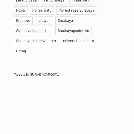
perang gaza
PN Surabaya
Polda Jatim
Polisi
Polres Batu
Polrestabes Surabaya
Prabowo
relawan
Surabaya
Surabayapost hari ini
Surabayapostnews
Surabayapostnews.com
universitas ciputra
Untag
Tweets by SURABAYAPOST1