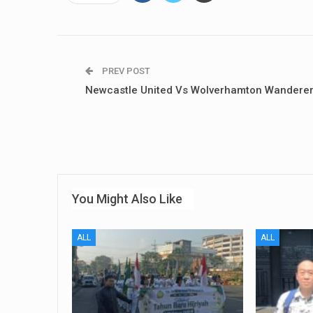
PREV POST
Newcastle United Vs Wolverhamton Wandere
You Might Also Like
ALL
ALL