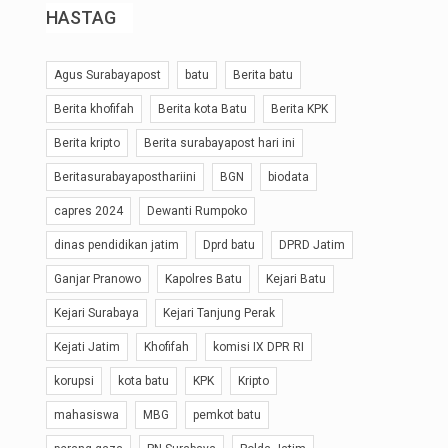
HASTAG
Agus Surabayapost
batu
Berita batu
Berita khofifah
Berita kota Batu
Berita KPK
Berita kripto
Berita surabayapost hari ini
Beritasurabayaposthariini
BGN
biodata
capres 2024
Dewanti Rumpoko
dinas pendidikan jatim
Dprd batu
DPRD Jatim
Ganjar Pranowo
Kapolres Batu
Kejari Batu
Kejari Surabaya
Kejari Tanjung Perak
Kejati Jatim
Khofifah
komisi IX DPR RI
korupsi
kota batu
KPK
Kripto
mahasiswa
MBG
pemkot batu