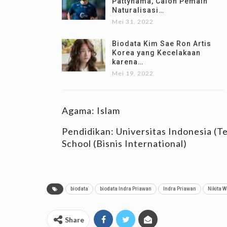
Pattynama, Calon Pemain
Naturalisasi…
Mei 31, 2022
Biodata Kim Sae Ron Artis
Korea yang Kecelakaan
karena…
Mei 19, 2022
Agama: Islam
Pendidikan: Universitas Indonesia (Te
School (Bisnis International)
biodata
biodata Indra Priawan
Indra Priawan
Nikita W
Share