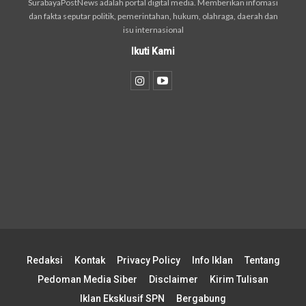
SurabayaPostNews adalah portal digital media. Memberikan infomasi
dan fakta seputar politik, pemerintahan, hukum, olahraga, daerah dan
isu internasional
Ikuti Kami
Redaksi
Kontak
Privacy Policy
Info Iklan
Tentang
Pedoman Media Siber
Disclaimer
Kirim Tulisan
Iklan Eksklusif SPN
Bergabung