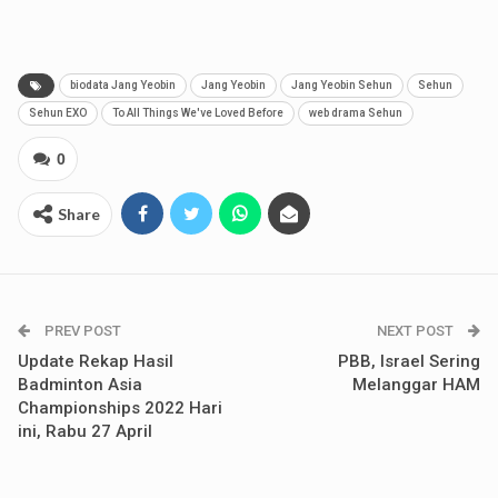
biodata Jang Yeobin
Jang Yeobin
Jang Yeobin Sehun
Sehun
Sehun EXO
To All Things We've Loved Before
web drama Sehun
0
Share
PREV POST
NEXT POST
Update Rekap Hasil
PBB, Israel Sering
Badminton Asia
Melanggar HAM
Championships 2022 Hari
ini, Rabu 27 April