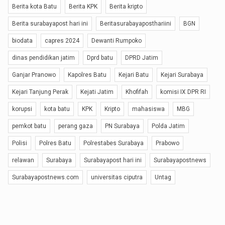
Berita kota Batu
Berita KPK
Berita kripto
Berita surabayapost hari ini
Beritasurabayaposthariini
BGN
biodata
capres 2024
Dewanti Rumpoko
dinas pendidikan jatim
Dprd batu
DPRD Jatim
Ganjar Pranowo
Kapolres Batu
Kejari Batu
Kejari Surabaya
Kejari Tanjung Perak
Kejati Jatim
Khofifah
komisi IX DPR RI
korupsi
kota batu
KPK
Kripto
mahasiswa
MBG
pemkot batu
perang gaza
PN Surabaya
Polda Jatim
Polisi
Polres Batu
Polrestabes Surabaya
Prabowo
relawan
Surabaya
Surabayapost hari ini
Surabayapostnews
Surabayapostnews.com
universitas ciputra
Untag