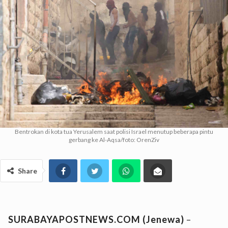
Bentrokan di kota tua Yerusalem saat polisi Israel menutup beberapa pintu
gerbang ke Al-Aqsa/foto: OrenZiv
Share
SURABAYAPOSTNEWS.COM (Jenewa)
–