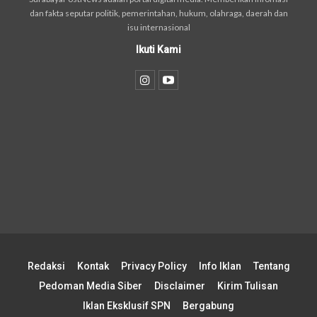
dan fakta seputar politik, pemerintahan, hukum, olahraga, daerah dan
isu internasional
Ikuti Kami
Redaksi
Kontak
Privacy Policy
Info Iklan
Tentang
Pedoman Media Siber
Disclaimer
Kirim Tulisan
Iklan Eksklusif SPN
Bergabung