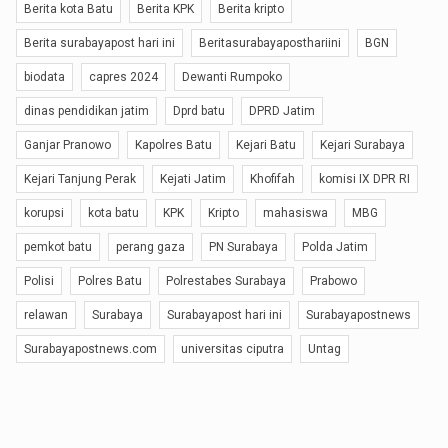
Berita kota Batu
Berita KPK
Berita kripto
Berita surabayapost hari ini
Beritasurabayaposthariini
BGN
biodata
capres 2024
Dewanti Rumpoko
dinas pendidikan jatim
Dprd batu
DPRD Jatim
Ganjar Pranowo
Kapolres Batu
Kejari Batu
Kejari Surabaya
Kejari Tanjung Perak
Kejati Jatim
Khofifah
komisi IX DPR RI
korupsi
kota batu
KPK
Kripto
mahasiswa
MBG
pemkot batu
perang gaza
PN Surabaya
Polda Jatim
Polisi
Polres Batu
Polrestabes Surabaya
Prabowo
relawan
Surabaya
Surabayapost hari ini
Surabayapostnews
Surabayapostnews.com
universitas ciputra
Untag