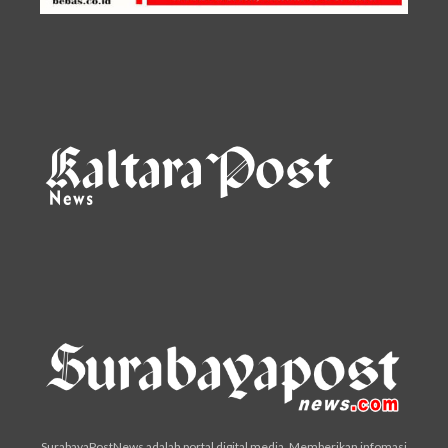
SurabayaPostNews adalah portal digital media. Memberikan infomasi