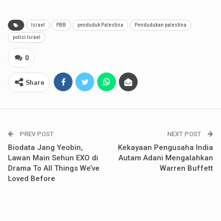
Israel
PBB
penduduk Palestina
Pendudukan palestina
polisi Israel
0
Share
PREV POST
NEXT POST
Biodata Jang Yeobin,
Kekayaan Pengusaha India
Lawan Main Sehun EXO di
Autam Adani Mengalahkan
Drama To All Things We’ve
Warren Buffett
Loved Before