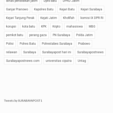
dinas pendidikan jatim
Dprd batu
DPRD Jatim
Ganjar Pranowo
Kapolres Batu
Kejari Batu
Kejari Surabaya
Kejari Tanjung Perak
Kejati Jatim
Khofifah
komisi IX DPR RI
korupsi
kota batu
KPK
Kripto
mahasiswa
MBG
pemkot batu
perang gaza
PN Surabaya
Polda Jatim
Polisi
Polres Batu
Polrestabes Surabaya
Prabowo
relawan
Surabaya
Surabayapost hari ini
Surabayapostnews
Surabayapostnews.com
universitas ciputra
Untag
Tweets by SURABAYAPOST1