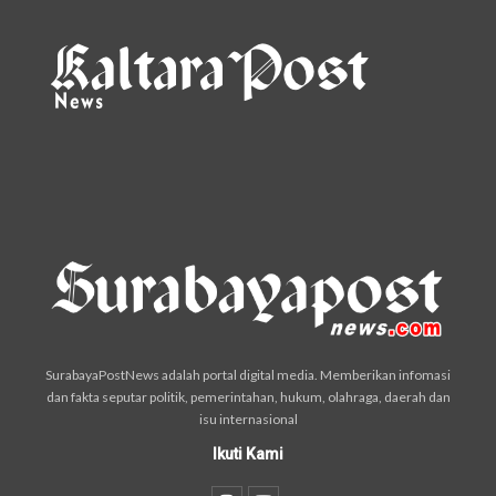
SurabayaPostNews adalah portal digital media. Memberikan infomasi
dan fakta seputar politik, pemerintahan, hukum, olahraga, daerah dan
isu internasional
Ikuti Kami