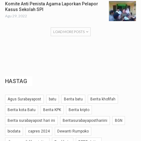
Komite Anti Penista Agama Laporkan Pelapor
Kasus Sekolah SPI
Agu 29, 2022
LOAD MORE POSTS
HASTAG
Agus Surabayapost
batu
Berita batu
Berita khofifah
Berita kota Batu
Berita KPK
Berita kripto
Berita surabayapost hari ini
Beritasurabayaposthariini
BGN
biodata
capres 2024
Dewanti Rumpoko