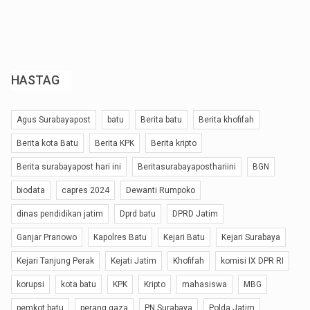
HASTAG
Agus Surabayapost
batu
Berita batu
Berita khofifah
Berita kota Batu
Berita KPK
Berita kripto
Berita surabayapost hari ini
Beritasurabayaposthariini
BGN
biodata
capres 2024
Dewanti Rumpoko
dinas pendidikan jatim
Dprd batu
DPRD Jatim
Ganjar Pranowo
Kapolres Batu
Kejari Batu
Kejari Surabaya
Kejari Tanjung Perak
Kejati Jatim
Khofifah
komisi IX DPR RI
korupsi
kota batu
KPK
Kripto
mahasiswa
MBG
pemkot batu
perang gaza
PN Surabaya
Polda Jatim