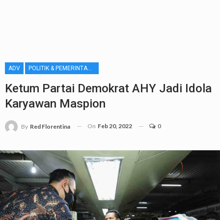
ADV
POLITIK & PEMERINTAHAN
Ketum Partai Demokrat AHY Jadi Idola
Karyawan Maspion
On
Feb 20, 2022
0
By
Red Florentina