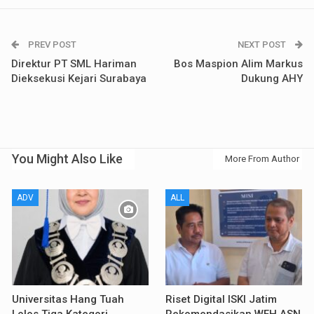
PREV POST
NEXT POST
Direktur PT SML Hariman
Bos Maspion Alim Markus
Dieksekusi Kejari Surabaya
Dukung AHY
You Might Also Like
More From Author
ADV
ALL
Universitas Hang Tuah
Riset Digital ISKI Jatim
Lolos Tiga Kategori
Rekomendasikan WFH ASN