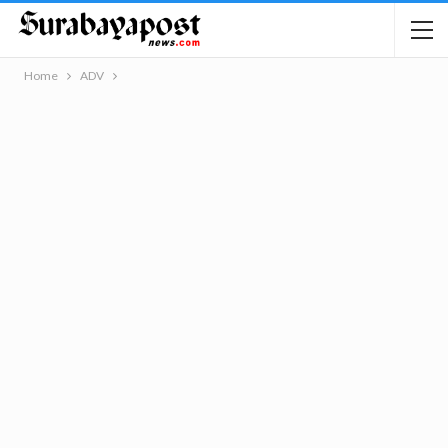
Home
ADV