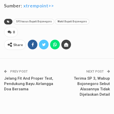
Sumber:
xtrempoint>>
SP3 kasus Bupati Bojonegoro
Wakil Bupati Bojonegoro
0
Share
PREV POST
NEXT POST
Jelang Fit And Proper Test,
Terima SP 3, Wabup
Pendukung Bayu Airlangga
Bojonegoro Sebut
Doa Bersama
Alasannya Tidak
Dijelaskan Detail