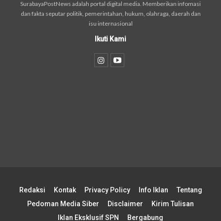
SurabayaPostNews adalah portal digital media. Memberikan infomasi
dan fakta seputar politik, pemerintahan, hukum, olahraga, daerah dan
isu internasional
Ikuti Kami
Redaksi
Kontak
Privacy Policy
Info Iklan
Tentang
Pedoman Media Siber
Disclaimer
Kirim Tulisan
Iklan Eksklusif SPN
Bergabung