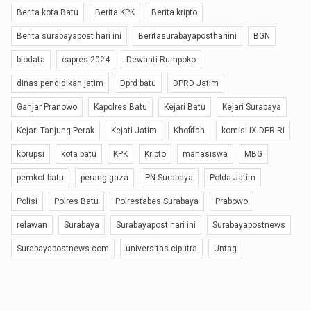
Berita kota Batu
Berita KPK
Berita kripto
Berita surabayapost hari ini
Beritasurabayaposthariini
BGN
biodata
capres 2024
Dewanti Rumpoko
dinas pendidikan jatim
Dprd batu
DPRD Jatim
Ganjar Pranowo
Kapolres Batu
Kejari Batu
Kejari Surabaya
Kejari Tanjung Perak
Kejati Jatim
Khofifah
komisi IX DPR RI
korupsi
kota batu
KPK
Kripto
mahasiswa
MBG
pemkot batu
perang gaza
PN Surabaya
Polda Jatim
Polisi
Polres Batu
Polrestabes Surabaya
Prabowo
relawan
Surabaya
Surabayapost hari ini
Surabayapostnews
Surabayapostnews.com
universitas ciputra
Untag