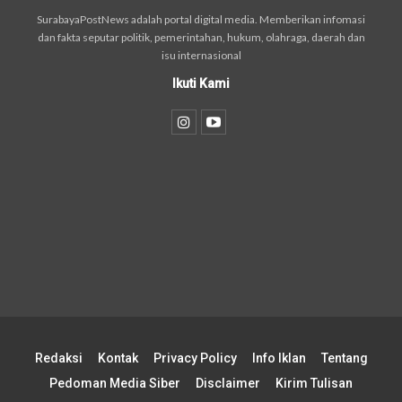
SurabayaPostNews adalah portal digital media. Memberikan infomasi
dan fakta seputar politik, pemerintahan, hukum, olahraga, daerah dan
isu internasional
Ikuti Kami
Redaksi
Kontak
Privacy Policy
Info Iklan
Tentang
Pedoman Media Siber
Disclaimer
Kirim Tulisan