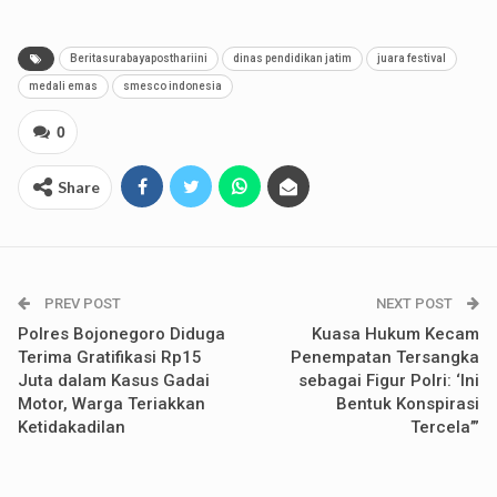
Beritasurabayaposthariini
dinas pendidikan jatim
juara festival
medali emas
smesco indonesia
0
Share
PREV POST
NEXT POST
Polres Bojonegoro Diduga
Kuasa Hukum Kecam
Terima Gratifikasi Rp15
Penempatan Tersangka
Juta dalam Kasus Gadai
sebagai Figur Polri: ‘Ini
Motor, Warga Teriakkan
Bentuk Konspirasi
Ketidakadilan
Tercela’”