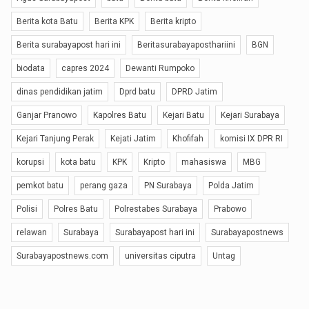
Berita kota Batu
Berita KPK
Berita kripto
Berita surabayapost hari ini
Beritasurabayaposthariini
BGN
biodata
capres 2024
Dewanti Rumpoko
dinas pendidikan jatim
Dprd batu
DPRD Jatim
Ganjar Pranowo
Kapolres Batu
Kejari Batu
Kejari Surabaya
Kejari Tanjung Perak
Kejati Jatim
Khofifah
komisi IX DPR RI
korupsi
kota batu
KPK
Kripto
mahasiswa
MBG
pemkot batu
perang gaza
PN Surabaya
Polda Jatim
Polisi
Polres Batu
Polrestabes Surabaya
Prabowo
relawan
Surabaya
Surabayapost hari ini
Surabayapostnews
Surabayapostnews.com
universitas ciputra
Untag